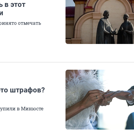
ь в этот
и
принято отмечать
это штрафов?
тупили в Минюсте