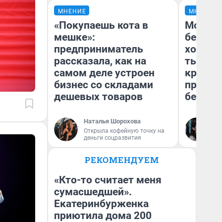
МНЕНИЕ
МНЕНИЕ
«Покупаешь кота в
Мой ба
мешке»:
береже
предприниматель
хотела 
рассказала, как на
тысяч,
самом деле устроен
кредит,
бизнес со складами
приеха
дешевых товаров
безопа
Наталья Шорохова
Кс
Открыла кофейную точку на
Ав
деньги соцразвития
РЕКОМЕНДУЕМ
«Кто-то считает меня
сумасшедшей».
Екатеринбурженка
приютила дома 200