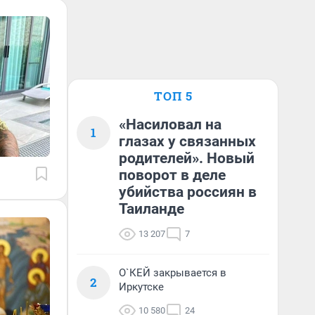
ТОП 5
«Насиловал на
1
глазах у связанных
родителей». Новый
поворот в деле
убийства россиян в
Таиланде
13 207
7
О`КЕЙ закрывается в
2
Иркутске
10 580
24