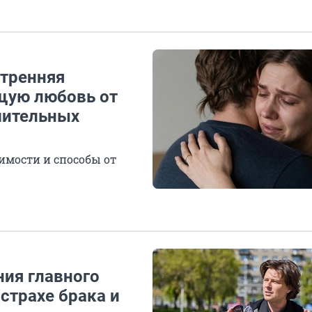
утренняя
ящую любовь от
шительных
имости и способы от
ния главного
страхе брака и