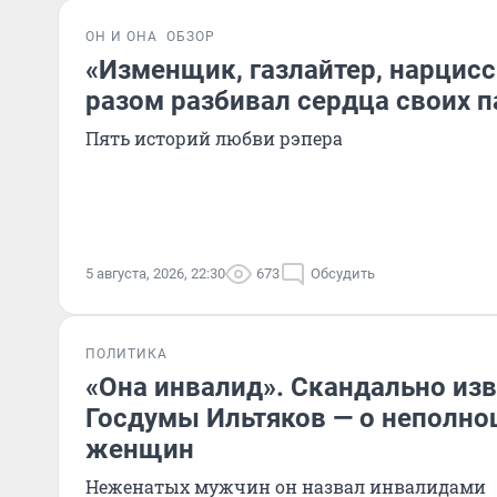
ОН И ОНА
ОБЗОР
«Изменщик, газлайтер, нарцисс»
разом разбивал сердца своих п
Пять историй любви рэпера
5 августа, 2026, 22:30
673
Обсудить
ПОЛИТИКА
«Она инвалид». Скандально из
Госдумы Ильтяков — о неполно
женщин
Неженатых мужчин он назвал инвалидами