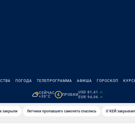
СТВА
ПОГОДА
ТЕЛЕПРОГРАММА
АФИША
ГОРОСКОП
КУРС
USD 81,41
СЕЙЧАС
4
ПРОБКИ
+30°C
EUR 94,06
е закрыли
Летчики пропавшего самолета спаслись
О`КЕЙ закрывает