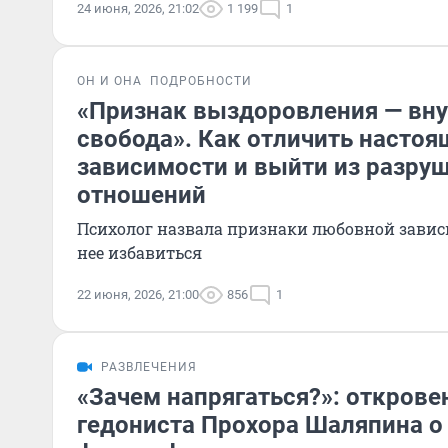
24 июня, 2026, 21:02
1 199
1
ОН И ОНА
ПОДРОБНОСТИ
«Признак выздоровления — вн
свобода». Как отличить насто
зависимости и выйти из разру
отношений
Психолог назвала признаки любовной завис
нее избавиться
22 июня, 2026, 21:00
856
1
РАЗВЛЕЧЕНИЯ
«Зачем напрягаться?»: открове
гедониста Прохора Шаляпина о 