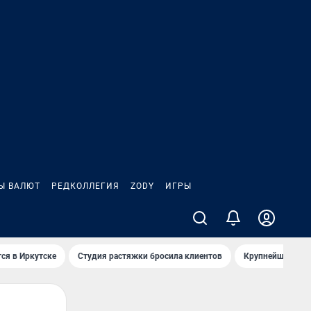
Ы ВАЛЮТ
РЕДКОЛЛЕГИЯ
ZODY
ИГРЫ
ся в Иркутске
Студия растяжки бросила клиентов
Крупнейшие про