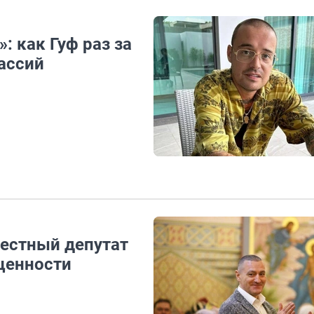
: как Гуф раз за
ассий
вестный депутат
ценности