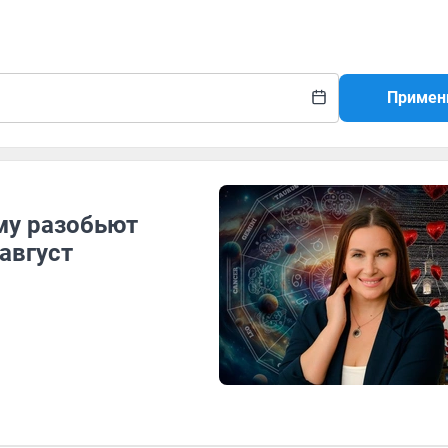
Примен
му разобьют
август