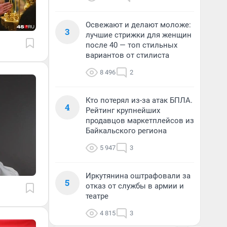
Освежают и делают моложе:
3
лучшие стрижки для женщин
после 40 — топ стильных
вариантов от стилиста
8 496
2
Кто потерял из-за атак БПЛА.
4
Рейтинг крупнейших
продавцов маркетплейсов из
Байкальского региона
5 947
3
Иркутянина оштрафовали за
5
отказ от службы в армии и
театре
4 815
3