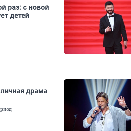
й раз: с новой
ет детей
 личная драма
ериод