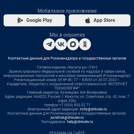
Мобильное приложение
Google Play
App Store
Мы в соцсетях
Контактные данные для Роскомнадзора и государственных органов
Сетевое издание «Ирсити.ру» (18+)
Зарегистрировано Федеральной службой по надзору в сфере связи,
информационных технологий и массовых коммуникаций (Роскомнадзор)
Регистрационный номер ЭЛ № ФС 77 – 83655 от 26.07.2022 г.
Учредитель: Общество с ограниченной ответственностью "ИНТЕРНЕТ
ТЕХНОЛОГИИ"
Главный редактор: Кузнецова Зоя Валерьевна
Адрес редакции: 664022, Россия, г. Иркутск, ул. Советская, стр. 42, пом. 7
(офис 206),
телефон +7 (924) 603 02 71
Электронный адрес редакции:
ircity@shkulev.ru
Контактные данные для Роскомнадзора и государственных органов:
juristnsk@shkulev.ru
Техподдержка:
help@shkulev.ru
РЕКЛАМА НА САЙТЕ