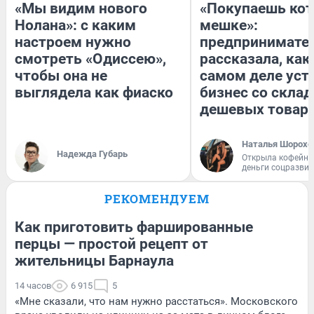
«Мы видим нового
«Покупаешь кот
Нолана»: с каким
мешке»:
настроем нужно
предпринимате
смотреть «Одиссею»,
рассказала, как
чтобы она не
самом деле уст
выглядела как фиаско
бизнес со скла
дешевых товар
Наталья Шорохо
Надежда Губарь
Открыла кофейну
деньги соцразви
РЕКОМЕНДУЕМ
Как приготовить фаршированные
перцы — простой рецепт от
жительницы Барнаула
14 часов
6 915
5
«Мне сказали, что нам нужно расстаться». Московского