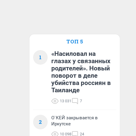
ТОП 5
«Насиловал на
1
глазах у связанных
родителей». Новый
поворот в деле
убийства россиян в
Таиланде
13 031
7
О`КЕЙ закрывается в
2
Иркутске
10 098
24