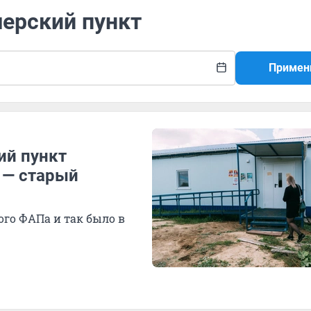
шерский пункт
Примен
й пункт
у — старый
ого ФАПа и так было в