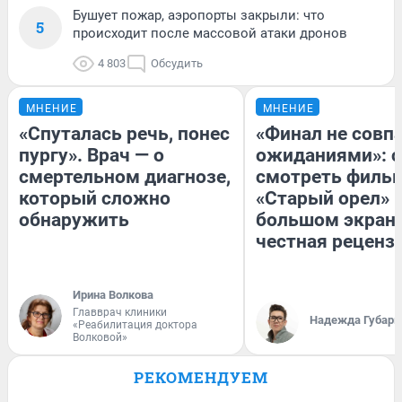
Бушует пожар, аэропорты закрыли: что
5
происходит после массовой атаки дронов
4 803
Обсудить
МНЕНИЕ
МНЕНИЕ
«Спуталась речь, понес
«Финал не совпа
пургу». Врач — о
ожиданиями»: с
смертельном диагнозе,
смотреть филь
который сложно
«Старый орел» 
обнаружить
большом экран
честная реценз
Ирина Волкова
Главврач клиники
Надежда Губарь
«Реабилитация доктора
Волковой»
РЕКОМЕНДУЕМ