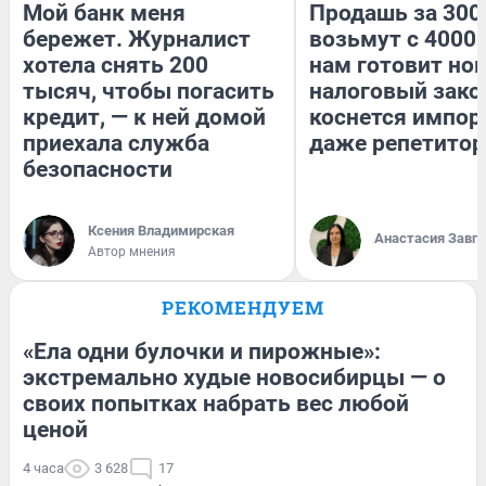
Мой банк меня
Продашь за 3000
бережет. Журналист
возьмут с 4000.
хотела снять 200
нам готовит но
тысяч, чтобы погасить
налоговый зако
кредит, — к ней домой
коснется импор
приехала служба
даже репетитор
безопасности
Ксения Владимирская
Анастасия Завг
Автор мнения
РЕКОМЕНДУЕМ
«Ела одни булочки и пирожные»:
экстремально худые новосибирцы — о
своих попытках набрать вес любой
ценой
4 часа
3 628
17