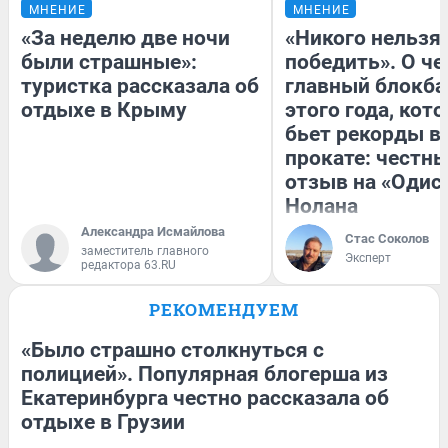
МНЕНИЕ
МНЕНИЕ
«За неделю две ночи
«Никого нельзя
были страшные»:
победить». О ч
туристка рассказала об
главный блокба
отдыхе в Крыму
этого года, кот
бьет рекорды в
прокате: честн
отзыв на «Одис
Нолана
Александра Исмайлова
Стас Соколов
заместитель главного
Эксперт
редактора 63.RU
РЕКОМЕНДУЕМ
«Было страшно столкнуться с
полицией». Популярная блогерша из
Екатеринбурга честно рассказала об
отдыхе в Грузии