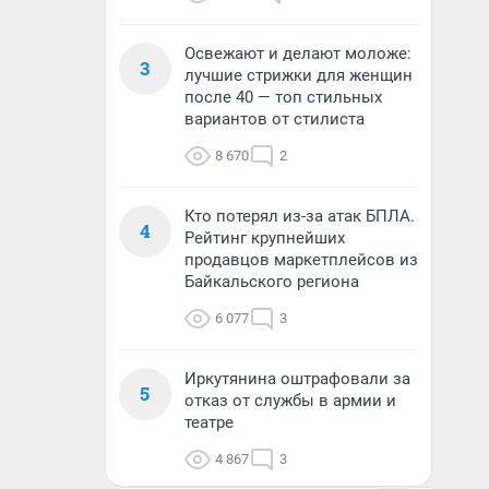
Освежают и делают моложе:
3
лучшие стрижки для женщин
после 40 — топ стильных
вариантов от стилиста
8 670
2
Кто потерял из-за атак БПЛА.
4
Рейтинг крупнейших
продавцов маркетплейсов из
Байкальского региона
6 077
3
Иркутянина оштрафовали за
5
отказ от службы в армии и
театре
4 867
3