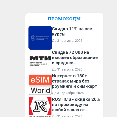
ПРОМОКОДЫ
Скидка 11% на все
курсы
До 31 августа, 2026
Скидка 72 000 на
высшее образование
и среднее
специальное
До 31 августа, 2026
образование в
Интернет в 180+
первый год обучения
странах мира без
роуминга и сим-карт
До 31 декабря, 2026
ROSTIC'S - скидка 20%
по промокоду на
любой заказ от
3199₽!
До 31 августа, 2026