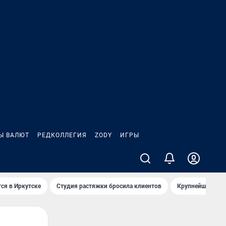
Ы ВАЛЮТ
РЕДКОЛЛЕГИЯ
ZODY
ИГРЫ
ся в Иркутске
Студия растяжки бросила клиентов
Крупнейшие про