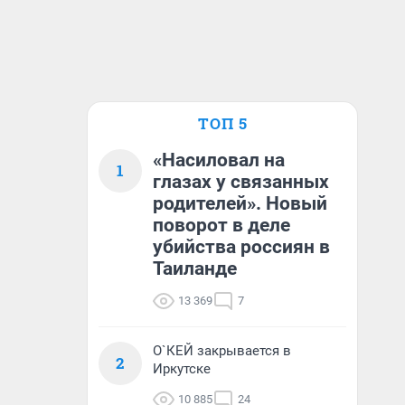
ТОП 5
«Насиловал на
1
глазах у связанных
родителей». Новый
поворот в деле
убийства россиян в
Таиланде
13 369
7
О`КЕЙ закрывается в
2
Иркутске
10 885
24