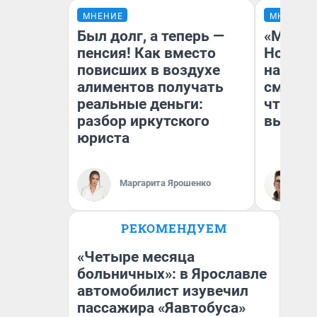
МНЕНИЕ
МНЕНИЕ
Был долг, а теперь —
«Мы ви
пенсия! Как вместо
Нолана
повисших в воздухе
настро
алиментов получать
смотре
реальные деньги:
чтобы 
разбор иркутского
выгляд
юриста
Маргарита Ярошенко
На
РЕКОМЕНДУЕМ
«Четыре месяца
больничных»: в Ярославле
автомобилист изувечил
пассажира «Яавтобуса»