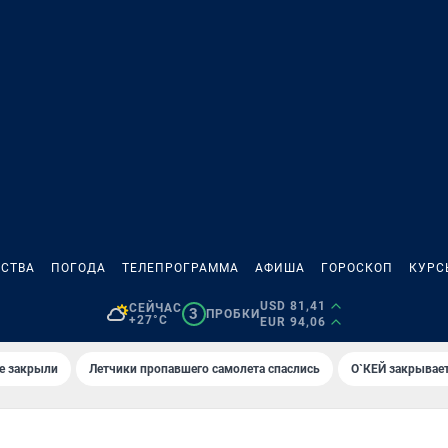
СТВА
ПОГОДА
ТЕЛЕПРОГРАММА
АФИША
ГОРОСКОП
КУРС
USD 81,41
СЕЙЧАС
3
ПРОБКИ
+27°C
EUR 94,06
е закрыли
Летчики пропавшего самолета спаслись
О`КЕЙ закрывает