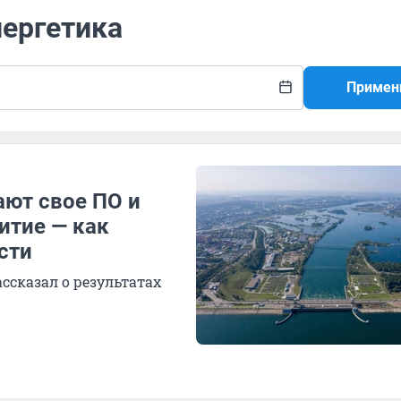
нергетика
Примен
ают свое ПО и
итие — как
сти
сказал о результатах