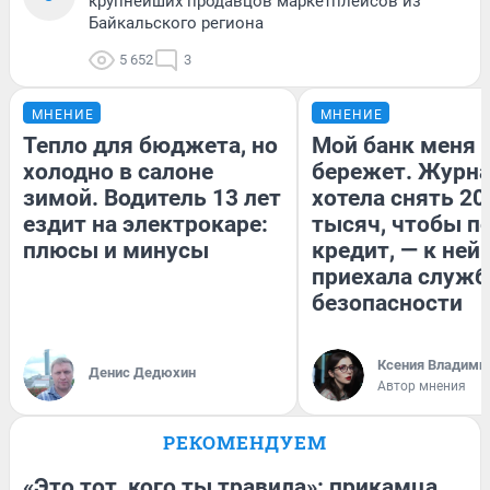
крупнейших продавцов маркетплейсов из
Байкальского региона
5 652
3
МНЕНИЕ
МНЕНИЕ
Тепло для бюджета, но
Мой банк меня
холодно в салоне
бережет. Журн
зимой. Водитель 13 лет
хотела снять 20
ездит на электрокаре:
тысяч, чтобы п
плюсы и минусы
кредит, — к ней
приехала служб
безопасности
Ксения Владими
Денис Дедюхин
Автор мнения
РЕКОМЕНДУЕМ
«Это тот, кого ты травила»: прикамца