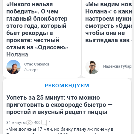
«Никого нельзя
«Мы видим нов
победить». О чем
Нолана»: с каки
главный блокбастер
настроем нужн
этого года, который
смотреть «Одис
бьет рекорды в
чтобы она не
прокате: честный
выглядела как 
отзыв на «Одиссею»
Нолана
Стас Соколов
Надежда Губарь
Эксперт
РЕКОМЕНДУЕМ
Успеть за 25 минут: что можно
приготовить в сковороде быстро —
простой и вкусный рецепт пиццы
34 минуты
400
1
«Мне должны 17 млн, но банку плачу я»: почему в