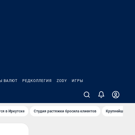
Ы ВАЛЮТ
РЕДКОЛЛЕГИЯ
ZODY
ИГРЫ
ся в Иркутске
Студия растяжки бросила клиентов
Крупнейшие про