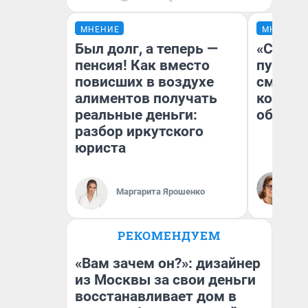
МНЕНИЕ
МНЕНИЕ
Был долг, а теперь —
«Спутал
пенсия! Как вместо
пургу».
повисших в воздухе
смерте
алиментов получать
которы
реальные деньги:
обнару
разбор иркутского
юриста
Ир
Гл
Маргарита Ярошенко
«Р
Во
РЕКОМЕНДУЕМ
«Вам зачем он?»: дизайнер
из Москвы за свои деньги
восстанавливает дом в