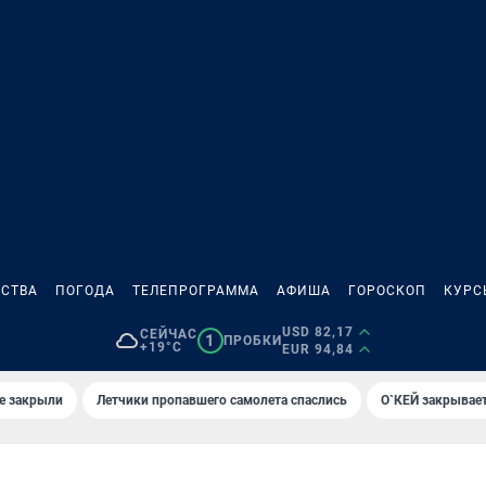
СТВА
ПОГОДА
ТЕЛЕПРОГРАММА
АФИША
ГОРОСКОП
КУРС
USD 82,17
СЕЙЧАС
1
ПРОБКИ
+19°C
EUR 94,84
е закрыли
Летчики пропавшего самолета спаслись
О`КЕЙ закрывает