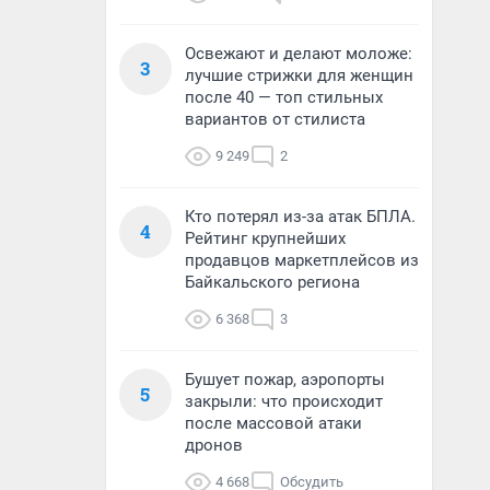
Освежают и делают моложе:
3
лучшие стрижки для женщин
после 40 — топ стильных
вариантов от стилиста
9 249
2
Кто потерял из-за атак БПЛА.
4
Рейтинг крупнейших
продавцов маркетплейсов из
Байкальского региона
6 368
3
Бушует пожар, аэропорты
5
закрыли: что происходит
после массовой атаки
дронов
4 668
Обсудить