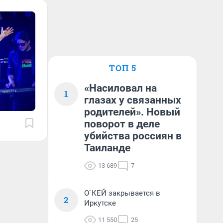
ТОП 5
«Насиловал на
1
глазах у связанных
родителей». Новый
поворот в деле
убийства россиян в
Таиланде
13 689
7
О`КЕЙ закрывается в
2
Иркутске
11 550
25