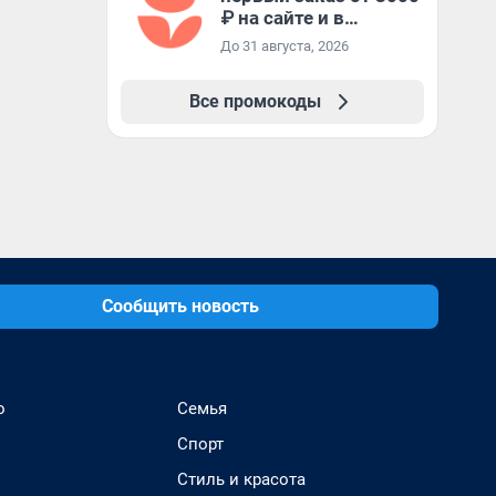
₽ на сайте и в
приложении
До 31 августа, 2026
Все промокоды
Сообщить новость
о
Семья
Спорт
Стиль и красота