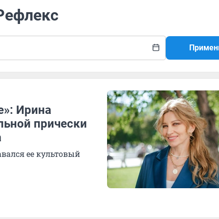
 Рефлекс
Примен
е»: Ирина
льной прически
а
авался ее культовый