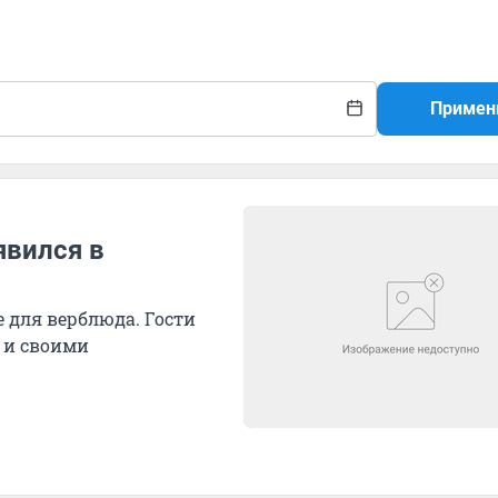
Примен
явился в
 для верблюда. Гости
 и своими