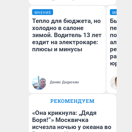
МНЕНИЕ
МНЕНИЕ
Тепло для бюджета, но
Был дол
холодно в салоне
пенсия
зимой. Водитель 13 лет
повисш
ездит на электрокаре:
алимен
плюсы и минусы
реальн
разбор
юриста
Денис Дедюхин
Ма
РЕКОМЕНДУЕМ
«Она крикнула: „Дядя
Боря!“» Москвичка
исчезла ночью у океана во