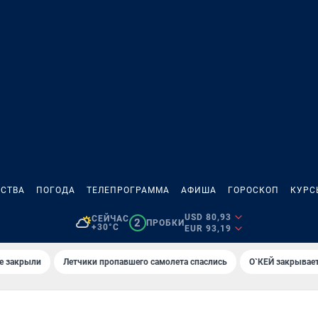
СТВА
ПОГОДА
ТЕЛЕПРОГРАММА
АФИША
ГОРОСКОП
КУРС
USD 80,93
СЕЙЧАС
2
ПРОБКИ
+30°C
EUR 93,19
е закрыли
Летчики пропавшего самолета спаслись
О`КЕЙ закрывает