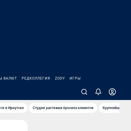
Ы ВАЛЮТ
РЕДКОЛЛЕГИЯ
ZODY
ИГРЫ
ся в Иркутске
Студия растяжки бросила клиентов
Крупнейшие про