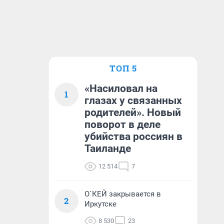
ТОП 5
«Насиловал на
1
глазах у связанных
родителей». Новый
поворот в деле
убийства россиян в
Таиланде
12 514
7
О`КЕЙ закрывается в
2
Иркутске
8 530
23