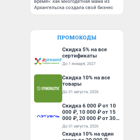
время»: как многодетная мама из
Архангельска создала свой бизнес
ПРОМОКОДЫ
Скидка 5% на все
сертификаты
До 1 января, 2027
Скидка 10% на все
товары
До 31 августа, 2026
Скидка 6 000 ₽ от 10
000 ₽, 10 000 ₽ от 15
000 ₽, 20 000 ₽ от 30
000 ₽ и 35 000 ₽ от 50
До 31 августа, 2026
000 ₽ на первый и все
Скидка 10% на один
повторные заказы по