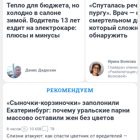
Тепло для бюджета, но
«Спуталась речь
холодно в салоне
пургу». Врач — о
зимой. Водитель 13 лет
смертельном ди
ездит на электрокаре:
который сложн
плюсы и минусы
обнаружить
Ирина Волкова
Главврач клиник
Денис Дедюхин
«Реабилитация д
Волковой»
РЕКОМЕНДУЕМ
«Сыночки-корзиночки» заполонили
Екатеринбург: почему уральские парни
массово оставили жен без цветов
8 часов
10 658
78
Слизни атакуют: как спасти цветник от вредителей —