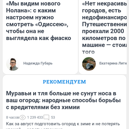
«Мы видим нового
«Нет некрасивы
Нолана»: с каким
городов, есть
настроем нужно
недофинансиро
смотреть «Одиссею»,
Путешественни
чтобы она не
проехали 2000
выглядела как фиаско
километров по 
машине — стоил
того
Надежда Губарь
Екатерина Литк
РЕКОМЕНДУЕМ
Муравьи и тля больше не сунут носа в
ваш огород: народные способы борьбы
с вредителями без химии
8 часов
1 239 433
53
Как за август подготовить огород к зиме и не потерять