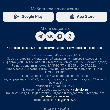
Мобильное приложение
Google Play
App Store
Мы в соцсетях
Контактные данные для Роскомнадзора и государственных органов
Сетевое издание «Ирсити.ру» (18+)
Зарегистрировано Федеральной службой по надзору в сфере связи,
информационных технологий и массовых коммуникаций (Роскомнадзор)
Регистрационный номер ЭЛ № ФС 77 – 83655 от 26.07.2022 г.
Учредитель: Общество с ограниченной ответственностью "ИНТЕРНЕТ
ТЕХНОЛОГИИ"
Главный редактор: Кузнецова Зоя Валерьевна
Адрес редакции: 664022, Россия, г. Иркутск, ул. Советская, стр. 42, пом. 7
(офис 206),
телефон +7 (924) 603 02 71
Электронный адрес редакции:
ircity@shkulev.ru
Контактные данные для Роскомнадзора и государственных органов:
juristnsk@shkulev.ru
Техподдержка:
help@shkulev.ru
РЕКЛАМА НА САЙТЕ