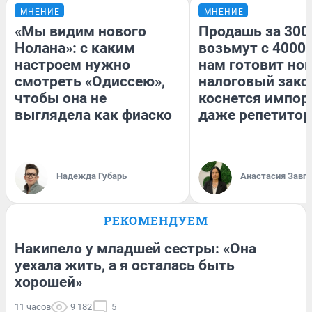
МНЕНИЕ
МНЕНИЕ
«Мы видим нового
Продашь за 3000
Нолана»: с каким
возьмут с 4000.
настроем нужно
нам готовит но
смотреть «Одиссею»,
налоговый зако
чтобы она не
коснется импор
выглядела как фиаско
даже репетитор
Надежда Губарь
Анастасия Завг
РЕКОМЕНДУЕМ
Накипело у младшей сестры: «Она
уехала жить, а я осталась быть
хорошей»
11 часов
9 182
5