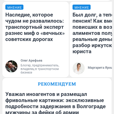
МНЕНИЕ
МНЕНИЕ
Наследие, которое
Был долг, а теп
чудом не развалилось:
пенсия! Как вм
транспортный эксперт
повисших в воз
разнес миф о «вечных»
алиментов полу
советских дорогах
реальные деньг
разбор иркутск
юриста
Олег Арефьев
Блогер, предприниматель,
Маргарита Ярош
владелец в транспортном
бизнесе
РЕКОМЕНДУЕМ
Уважал иноагентов и размещал
фривольные картинки: эксклюзивные
подробности задержания в Волгограде
мужчины за фейки об армии