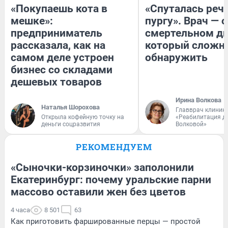
«Покупаешь кота в
«Спуталась речь
мешке»:
пургу». Врач — о
предприниматель
смертельном ди
рассказала, как на
который сложн
самом деле устроен
обнаружить
бизнес со складами
дешевых товаров
Ирина Волкова
Наталья Шорохова
Главврач клиник
Открыла кофейную точку на
«Реабилитация д
деньги соцразвития
Волковой»
РЕКОМЕНДУЕМ
«Сыночки-корзиночки» заполонили
Екатеринбург: почему уральские парни
массово оставили жен без цветов
4 часа
8 501
63
Как приготовить фаршированные перцы — простой