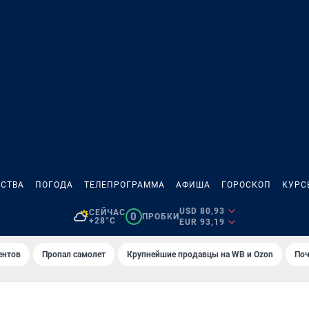
СТВА
ПОГОДА
ТЕЛЕПРОГРАММА
АФИША
ГОРОСКОП
КУРС
USD 80,93
СЕЙЧАС
0
ПРОБКИ
+28°C
EUR 93,19
ентов
Пропал самолет
Крупнейшие продавцы на WB и Ozon
Поч