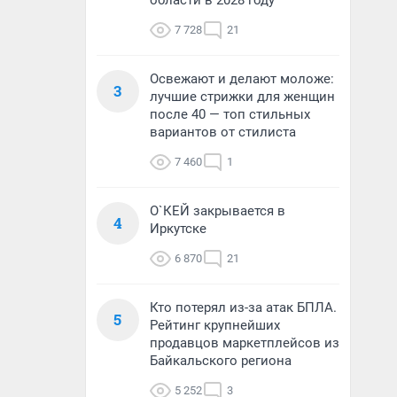
области в 2028 году
7 728
21
Освежают и делают моложе:
3
лучшие стрижки для женщин
после 40 — топ стильных
вариантов от стилиста
7 460
1
О`КЕЙ закрывается в
4
Иркутске
6 870
21
Кто потерял из-за атак БПЛА.
5
Рейтинг крупнейших
продавцов маркетплейсов из
Байкальского региона
5 252
3