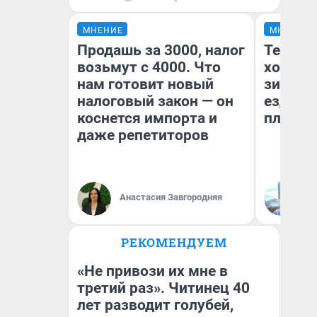
МНЕНИЕ
МНЕНИЕ
Продашь за 3000, налог
Тепло 
возьмут с 4000. Что
холодн
нам готовит новый
зимой.
налоговый закон — он
ездит н
коснется импорта и
плюсы 
даже репетиторов
Анастасия Завгородняя
Д
РЕКОМЕНДУЕМ
«Не привози их мне в
третий раз». Читинец 40
лет разводит голубей,