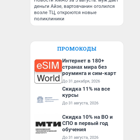
Новости ХМАО за 5 августа: муж дает
деньги Айзе, вартовчанин оголился
возле ТЦ, откроются новые
поликлиники
ПРОМОКОДЫ
Интернет в 180+
странах мира без
роуминга и сим-карт
До 31 декабря, 2026
Скидка 11% на все
курсы
До 31 августа, 2026
Скидка 10% на ВО и
СПО в первый год
обучения
До 31 августа, 2026