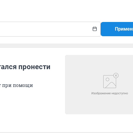
Примен
ался пронести
т при помощи