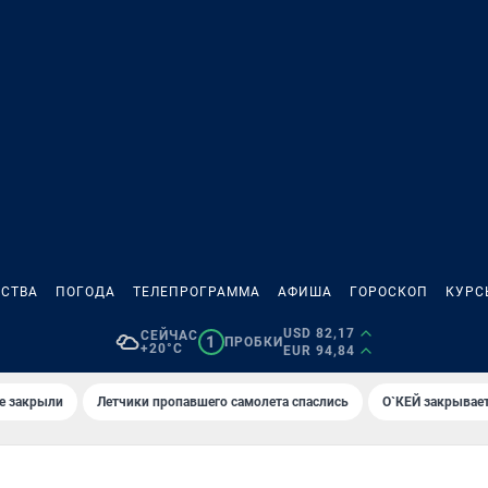
СТВА
ПОГОДА
ТЕЛЕПРОГРАММА
АФИША
ГОРОСКОП
КУРС
USD 82,17
СЕЙЧАС
1
ПРОБКИ
+20°C
EUR 94,84
е закрыли
Летчики пропавшего самолета спаслись
О`КЕЙ закрывает