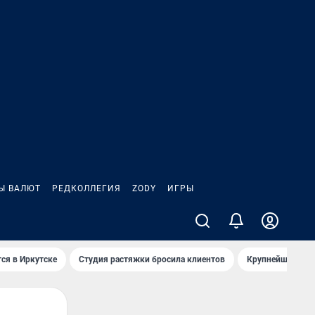
Ы ВАЛЮТ
РЕДКОЛЛЕГИЯ
ZODY
ИГРЫ
ся в Иркутске
Студия растяжки бросила клиентов
Крупнейшие про