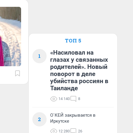
ТОП 5
«Насиловал на
1
глазах у связанных
родителей». Новый
поворот в деле
убийства россиян в
Таиланде
14 140
8
О`КЕЙ закрывается в
2
Иркутске
12 280
26