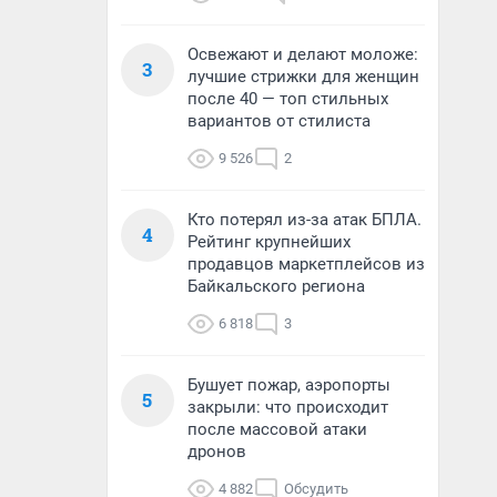
Освежают и делают моложе:
3
лучшие стрижки для женщин
после 40 — топ стильных
вариантов от стилиста
9 526
2
Кто потерял из-за атак БПЛА.
4
Рейтинг крупнейших
продавцов маркетплейсов из
Байкальского региона
6 818
3
Бушует пожар, аэропорты
5
закрыли: что происходит
после массовой атаки
дронов
4 882
Обсудить