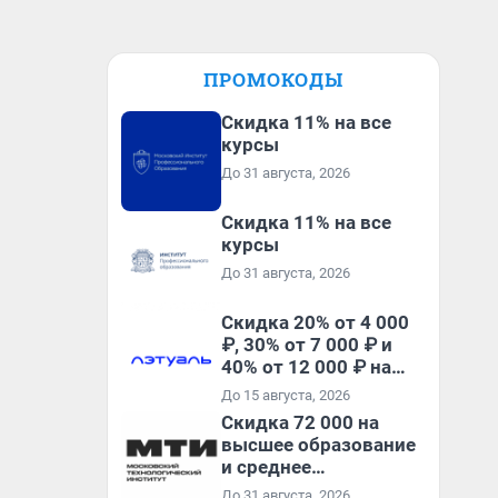
ПРОМОКОДЫ
Скидка 11% на все
курсы
До 31 августа, 2026
Скидка 11% на все
курсы
До 31 августа, 2026
Скидка 20% от 4 000
₽, 30% от 7 000 ₽ и
40% от 12 000 ₽ на
первый и все
До 15 августа, 2026
повторные заказы по
Скидка 72 000 на
промокоду ТРЕНД
высшее образование
и среднее
специальное
До 31 августа, 2026