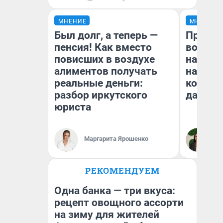
МНЕНИЕ
МНЕНИЕ
Был долг, а теперь —
Продаш
пенсия! Как вместо
возьмут
повисших в воздухе
нам го
алиментов получать
налого
реальные деньги:
коснет
разбор иркутского
даже р
юриста
Маргарита Ярошенко
Ан
РЕКОМЕНДУЕМ
Одна банка — три вкуса:
рецепт овощного ассорти
на зиму для жителей