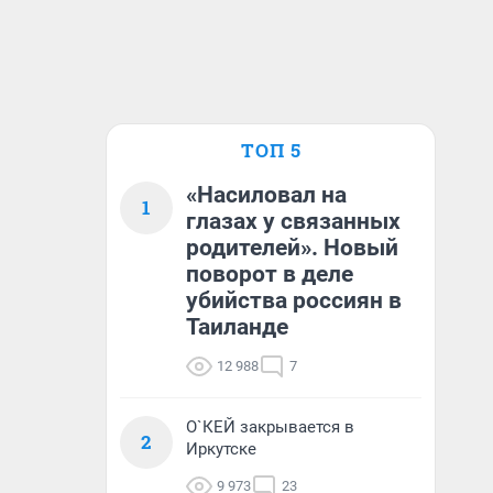
ТОП 5
«Насиловал на
1
глазах у связанных
родителей». Новый
поворот в деле
убийства россиян в
Таиланде
12 988
7
О`КЕЙ закрывается в
2
Иркутске
9 973
23