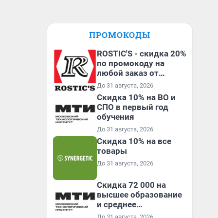
ПРОМОКОДЫ
ROSTIC'S - скидка 20%
по промокоду на
любой заказ от
3199₽!
До 31 августа, 2026
Скидка 10% на ВО и
СПО в первый год
обучения
До 31 августа, 2026
Скидка 10% на все
товары
До 31 августа, 2026
Скидка 72 000 на
высшее образование
и среднее
специальное
До 31 августа, 2026