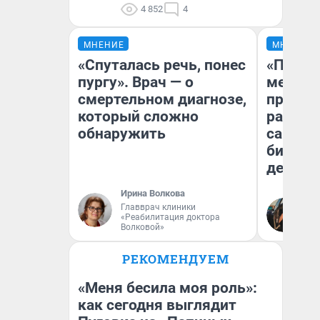
4 852
4
МНЕНИЕ
МНЕНИЕ
«Спуталась речь, понес
«Покуп
пургу». Врач — о
мешке»
смертельном диагнозе,
предпр
который сложно
рассказ
обнаружить
самом 
бизнес
дешевы
Ирина Волкова
На
Главврач клиники
«Реабилитация доктора
От
Волковой»
де
РЕКОМЕНДУЕМ
«Меня бесила моя роль»:
как сегодня выглядит