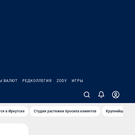
Ы ВАЛЮТ
РЕДКОЛЛЕГИЯ
ZODY
ИГРЫ
ся в Иркутске
Студия растяжки бросила клиентов
Крупнейшие про