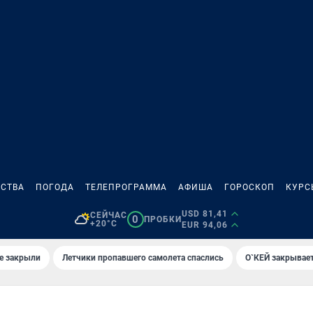
СТВА
ПОГОДА
ТЕЛЕПРОГРАММА
АФИША
ГОРОСКОП
КУРС
USD 81,41
СЕЙЧАС
0
ПРОБКИ
+20°C
EUR 94,06
е закрыли
Летчики пропавшего самолета спаслись
О`КЕЙ закрывает