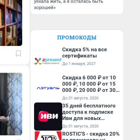
уехала жить, а я осталась быть
хорошей»
ПРОМОКОДЫ
Скидка 5% на все
сертификаты
До 1 января, 2027
Скидка 6 000 ₽ от 10
000 ₽, 10 000 ₽ от 15
000 ₽, 20 000 ₽ от 30
000 ₽ и 35 000 ₽ от 50
До 31 августа, 2026
000 ₽ на первый и все
35 дней бесплатного
повторные заказы по
доступа к подписке
промокоду НАБЕРИ
Иви для новых
пользователей
До 31 августа, 2026
ROSTIC'S - скидка 20%