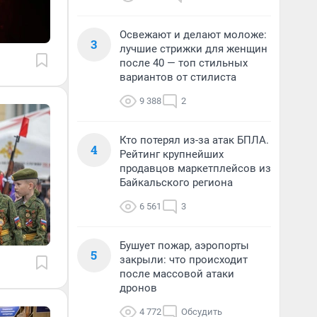
Освежают и делают моложе:
3
лучшие стрижки для женщин
после 40 — топ стильных
вариантов от стилиста
9 388
2
Кто потерял из-за атак БПЛА.
4
Рейтинг крупнейших
продавцов маркетплейсов из
Байкальского региона
6 561
3
Бушует пожар, аэропорты
5
закрыли: что происходит
после массовой атаки
дронов
4 772
Обсудить