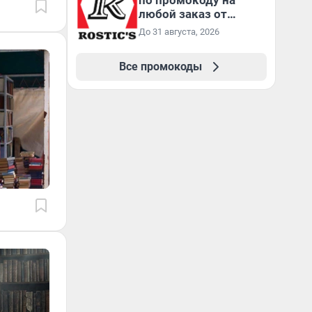
по промокоду на
любой заказ от
3199₽!
До 31 августа, 2026
Все промокоды