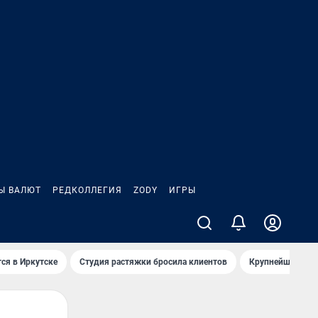
Ы ВАЛЮТ
РЕДКОЛЛЕГИЯ
ZODY
ИГРЫ
ся в Иркутске
Студия растяжки бросила клиентов
Крупнейшие про