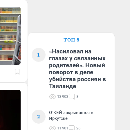
ТОП 5
«Насиловал на
1
глазах у связанных
родителей». Новый
поворот в деле
убийства россиян в
Таиланде
13 903
8
О`КЕЙ закрывается в
2
Иркутске
11 901
26