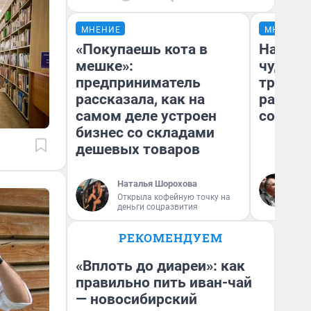
МНЕНИЕ
МНЕНИЕ
«Покупаешь кота в
Наслед
мешке»:
чудом 
предприниматель
трансп
рассказала, как на
разнес
самом деле устроен
советс
бизнес со складами
дешевых товаров
Ол
Наталья Шорохова
Бл
Открыла кофейную точку на
вл
деньги соцразвития
би
РЕКОМЕНДУЕМ
«Вплоть до диареи»: как
правильно пить иван-чай
— новосибирский