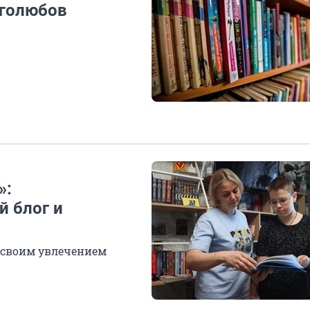
иголюбов
»:
 блог и
 своим увлечением