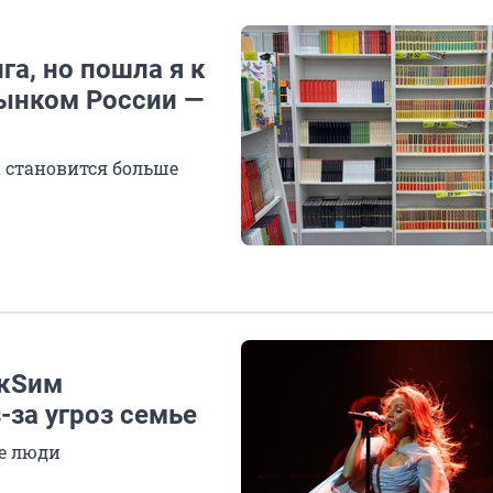
га, но пошла я к
рынком России —
 становится больше
акSим
-за угроз семье
е люди