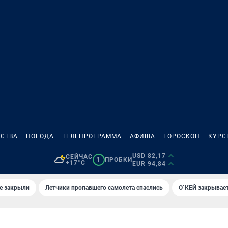
СТВА
ПОГОДА
ТЕЛЕПРОГРАММА
АФИША
ГОРОСКОП
КУРС
USD 82,17
СЕЙЧАС
1
ПРОБКИ
+17°C
EUR 94,84
е закрыли
Летчики пропавшего самолета спаслись
О`КЕЙ закрывает