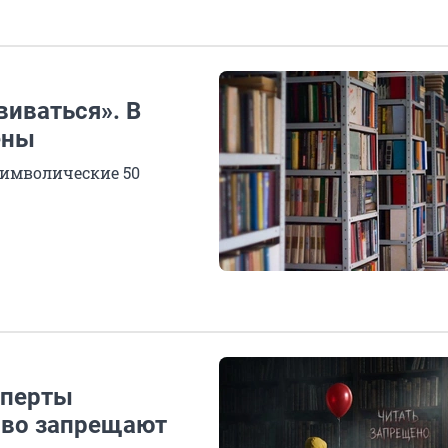
иваться». В
ены
символические 50
сперты
сово запрещают