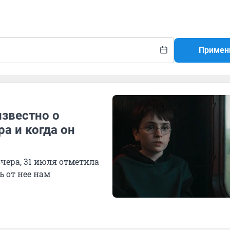
Примен
известно о
а и когда он
чера, 31 июля отметила
ь от нее нам