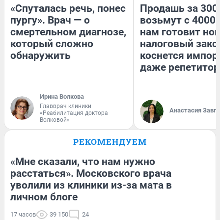
«Спуталась речь, понес
Продашь за 3000
пургу». Врач — о
возьмут с 4000.
смертельном диагнозе,
нам готовит но
который сложно
налоговый зако
обнаружить
коснется импор
даже репетитор
Ирина Волкова
Главврач клиники
Анастасия Завг
«Реабилитация доктора
Волковой»
РЕКОМЕНДУЕМ
«Мне сказали, что нам нужно
расстаться». Московского врача
уволили из клиники из-за мата в
личном блоге
17 часов
39 150
24