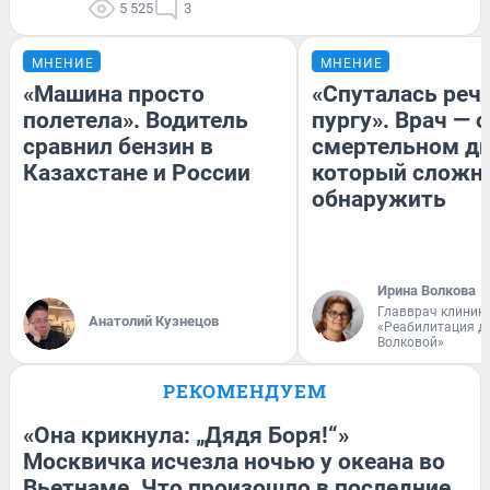
5 525
3
МНЕНИЕ
МНЕНИЕ
«Машина просто
«Спуталась речь
полетела». Водитель
пургу». Врач — о
сравнил бензин в
смертельном ди
Казахстане и России
который сложн
обнаружить
Ирина Волкова
Главврач клиник
Анатолий Кузнецов
«Реабилитация д
Волковой»
РЕКОМЕНДУЕМ
«Она крикнула: „Дядя Боря!“»
Москвичка исчезла ночью у океана во
Вьетнаме. Что произошло в последние