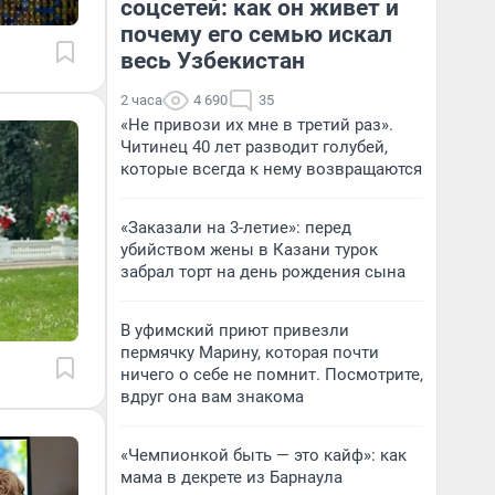
соцсетей: как он живет и
почему его семью искал
весь Узбекистан
2 часа
4 690
35
«Не привози их мне в третий раз».
Читинец 40 лет разводит голубей,
которые всегда к нему возвращаются
«Заказали на 3-летие»: перед
убийством жены в Казани турок
забрал торт на день рождения сына
В уфимский приют привезли
пермячку Марину, которая почти
ничего о себе не помнит. Посмотрите,
вдруг она вам знакома
«Чемпионкой быть — это кайф»: как
мама в декрете из Барнаула