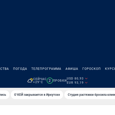
СТВА
ПОГОДА
ТЕЛЕПРОГРАММА
АФИША
ГОРОСКОП
КУРС
USD 80,93
СЕЙЧАС
2
ПРОБКИ
+29°C
EUR 93,19
лись
О`КЕЙ закрывается в Иркутске
Студия растяжки бросила клие