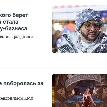
кого берет
а стала
у-бизнеса
годние праздники
а поборолась за
 псевдонимом КМХ