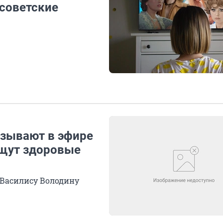
советские
азывают в эфире
ищут здоровые
а Василису Володину