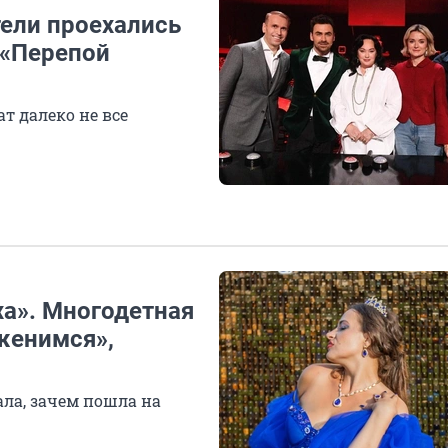
тели проехались
 «Перепой
ат далеко не все
ха». Многодетная
женимся»,
ала, зачем пошла на