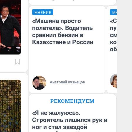
МНЕНИЕ
МНЕНИЕ
«Машина просто
«Спутал
полетела». Водитель
пургу».
сравнил бензин в
смерте
Казахстане и России
которы
обнару
Ир
Гл
Анатолий Кузнецов
«Р
Во
РЕКОМЕНДУЕМ
«Я не жалуюсь».
Строитель лишился рук и
ног и стал звездой