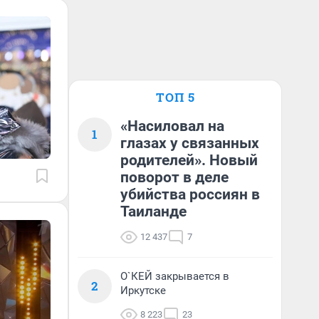
ТОП 5
«Насиловал на
1
глазах у связанных
родителей». Новый
поворот в деле
убийства россиян в
Таиланде
12 437
7
О`КЕЙ закрывается в
2
Иркутске
8 223
23