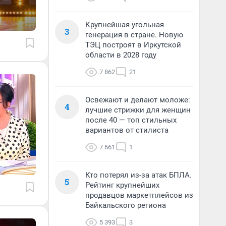
Крупнейшая угольная
3
генерация в стране. Новую
ТЭЦ построят в Иркутской
области в 2028 году
7 862
21
Освежают и делают моложе:
4
лучшие стрижки для женщин
после 40 — топ стильных
вариантов от стилиста
7 661
1
Кто потерял из-за атак БПЛА.
5
Рейтинг крупнейших
продавцов маркетплейсов из
Байкальского региона
5 393
3