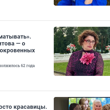
матывать».
итова — о
сокровенных
олнилось 62 года
осто красавицы.