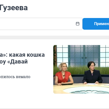
 Гузеева
Примен
а»: какая кошка
оу «Давай
копилось немало