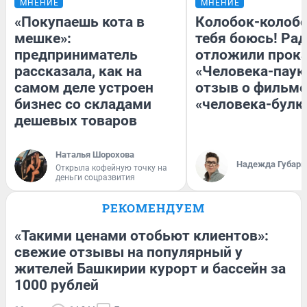
МНЕНИЕ
МНЕНИЕ
«Покупаешь кота в
Колобок-колобо
мешке»:
тебя боюсь! Рад
предприниматель
отложили прок
рассказала, как на
«Человека-паук
самом деле устроен
отзыв о фильме
бизнес со складами
«человека-булк
дешевых товаров
Наталья Шорохова
Надежда Губарь
Открыла кофейную точку на
деньги соцразвития
РЕКОМЕНДУЕМ
«Такими ценами отобьют клиентов»:
свежие отзывы на популярный у
жителей Башкирии курорт и бассейн за
1000 рублей