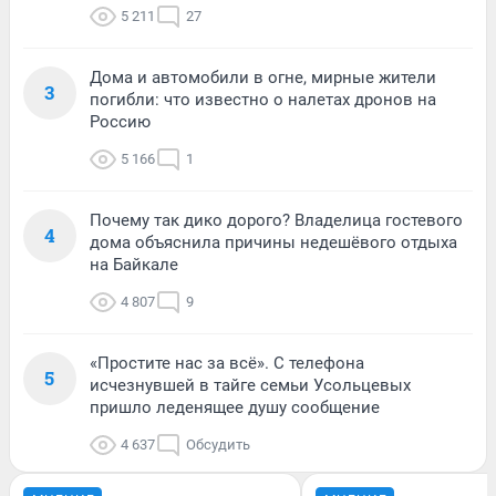
5 211
27
Дома и автомобили в огне, мирные жители
3
погибли: что известно о налетах дронов на
Россию
5 166
1
Почему так дико дорого? Владелица гостевого
4
дома объяснила причины недешёвого отдыха
на Байкале
4 807
9
«Простите нас за всё». С телефона
5
исчезнувшей в тайге семьи Усольцевых
пришло леденящее душу сообщение
4 637
Обсудить