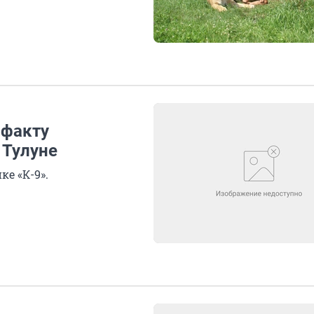
 факту
 Тулуне
е «К-9».