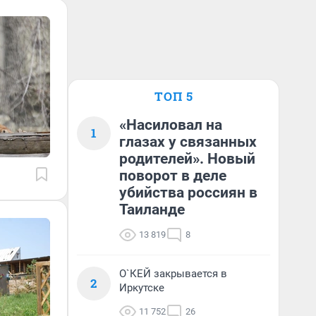
ТОП 5
«Насиловал на
1
глазах у связанных
родителей». Новый
поворот в деле
убийства россиян в
Таиланде
13 819
8
О`КЕЙ закрывается в
2
Иркутске
11 752
26