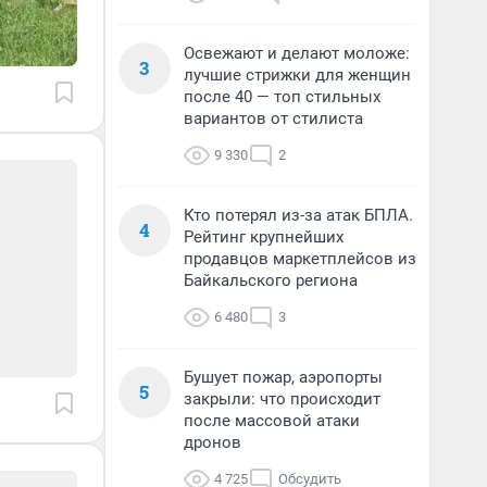
Освежают и делают моложе:
3
лучшие стрижки для женщин
после 40 — топ стильных
вариантов от стилиста
9 330
2
Кто потерял из-за атак БПЛА.
4
Рейтинг крупнейших
продавцов маркетплейсов из
Байкальского региона
6 480
3
Бушует пожар, аэропорты
5
закрыли: что происходит
после массовой атаки
дронов
4 725
Обсудить