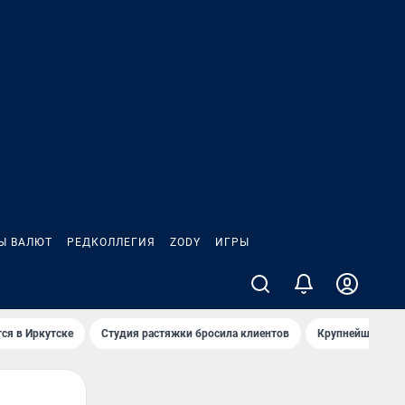
Ы ВАЛЮТ
РЕДКОЛЛЕГИЯ
ZODY
ИГРЫ
ся в Иркутске
Студия растяжки бросила клиентов
Крупнейшие про