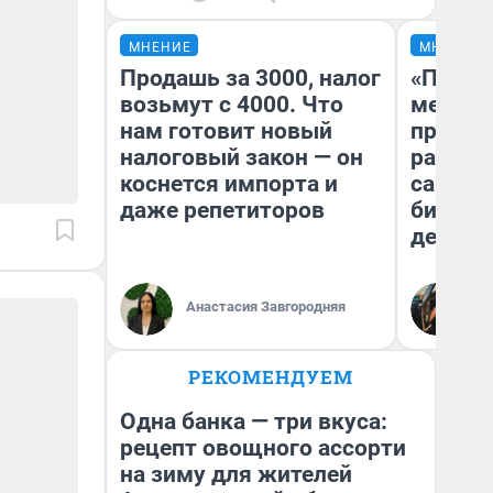
МНЕНИЕ
МНЕНИЕ
Продашь за 3000, налог
«Покуп
возьмут с 4000. Что
мешке»
нам готовит новый
предпр
налоговый закон — он
рассказ
коснется импорта и
самом 
даже репетиторов
бизнес
дешевы
На
Анастасия Завгородняя
От
де
РЕКОМЕНДУЕМ
Одна банка — три вкуса:
рецепт овощного ассорти
на зиму для жителей