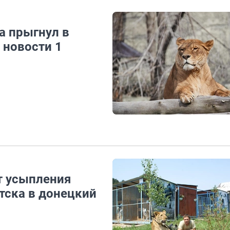
а прыгнул в
: новости 1
т усыпления
тска в донецкий