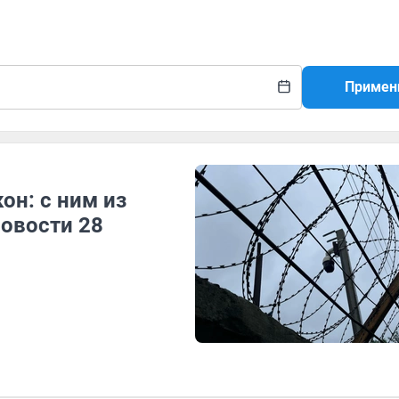
Примен
он: с ним из
овости 28