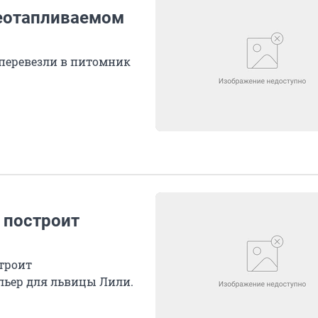
неотапливаемом
перевезли в питомник
 построит
троит
ьер для львицы Лили.