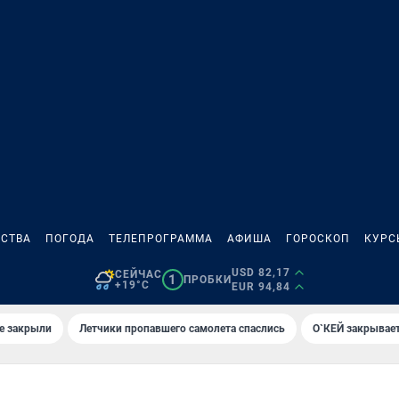
СТВА
ПОГОДА
ТЕЛЕПРОГРАММА
АФИША
ГОРОСКОП
КУРС
USD 82,17
СЕЙЧАС
1
ПРОБКИ
+19°C
EUR 94,84
е закрыли
Летчики пропавшего самолета спаслись
О`КЕЙ закрывает