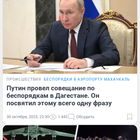
ПРОИСШЕСТВИЯ
БЕСПОРЯДКИ В АЭРОПОРТУ МАХАЧКАЛЫ
ОН
Путин провел совещание по
беспорядкам в Дагестане. Он
посвятил этому всего одну фразу
30 октября, 2023, 23:30
1 443
Обсудить