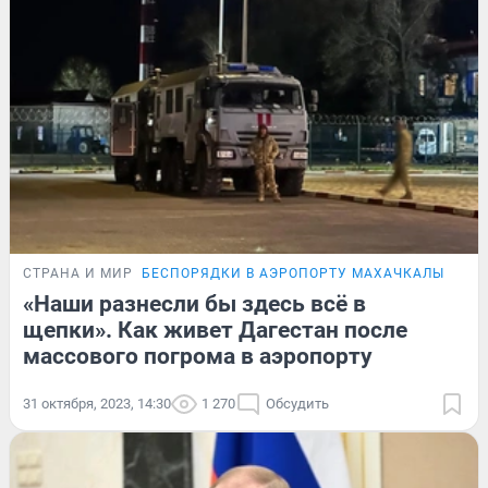
СТРАНА И МИР
БЕСПОРЯДКИ В АЭРОПОРТУ МАХАЧКАЛЫ
РЕП
«Наши разнесли бы здесь всё в
щепки». Как живет Дагестан после
массового погрома в аэропорту
31 октября, 2023, 14:30
1 270
Обсудить