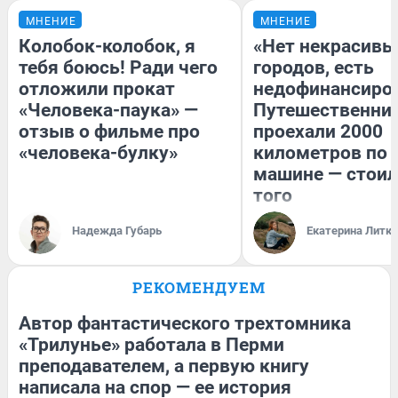
МНЕНИЕ
МНЕНИЕ
Колобок-колобок, я
«Нет некрасивы
тебя боюсь! Ради чего
городов, есть
отложили прокат
недофинансиро
«Человека-паука» —
Путешественни
отзыв о фильме про
проехали 2000
«человека-булку»
километров по 
машине — стоил
того
Надежда Губарь
Екатерина Литк
РЕКОМЕНДУЕМ
Автор фантастического трехтомника
«Трилунье» работала в Перми
преподавателем, а первую книгу
написала на спор — ее история