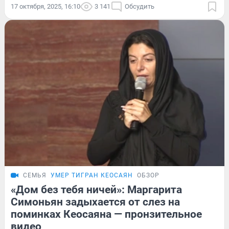
17 октября, 2025, 16:10
3 141
Обсудить
СЕМЬЯ
УМЕР ТИГРАН КЕОСАЯН
ОБЗОР
«Дом без тебя ничей»: Маргарита
Симоньян задыхается от слез на
поминках Кеосаяна — пронзительное
видео