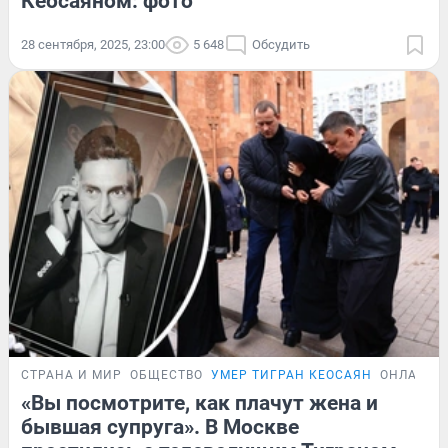
Кеосаяном: фото
28 сентября, 2025, 23:00
5 648
Обсудить
СТРАНА И МИР
ОБЩЕСТВО
УМЕР ТИГРАН КЕОСАЯН
ОНЛАЙН-
«Вы посмотрите, как плачут жена и
бывшая супруга». В Москве