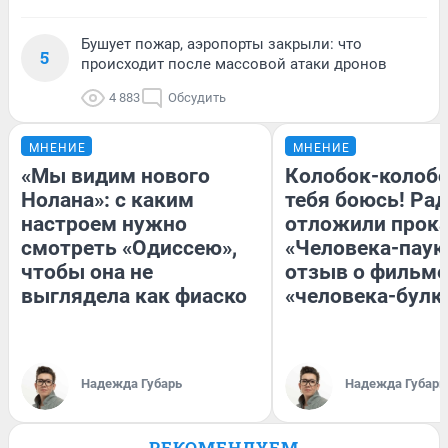
Бушует пожар, аэропорты закрыли: что
5
происходит после массовой атаки дронов
4 883
Обсудить
МНЕНИЕ
МНЕНИЕ
«Мы видим нового
Колобок-колобо
Нолана»: с каким
тебя боюсь! Рад
настроем нужно
отложили прок
смотреть «Одиссею»,
«Человека-паук
чтобы она не
отзыв о фильме
выглядела как фиаско
«человека-булк
Надежда Губарь
Надежда Губарь
РЕКОМЕНДУЕМ