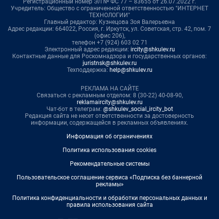
Регистрационный номер ЭЛ № ФС 77 – 83655 от 26.07.2022 г.
Учредитель: Общество с ограниченной ответственностью "ИНТЕРНЕТ
ТЕХНОЛОГИИ"
Главный редактор: Кузнецова Зоя Валерьевна
Адрес редакции: 664022, Россия, г. Иркутск, ул. Советская, стр. 42, пом. 7
(офис 206),
телефон +7 (924) 603 02 71
Электронный адрес редакции:
ircity@shkulev.ru
Контактные данные для Роскомнадзора и государственных органов:
juristnsk@shkulev.ru
Техподдержка:
help@shkulev.ru
РЕКЛАМА НА САЙТЕ
Связаться с рекламным отделом: 8 (30-22) 40-08-90,
reklamaircity@shkulev.ru
Чат-бот в телеграм:
@shkulev_social_ircity_bot
Редакция сайта не несет ответственности за достоверность
информации, содержащейся в рекламных объявлениях.
Информация об ограничениях
Политика использования cookies
Рекомендательные системы
Пользовательское соглашение сервиса «Подписка без баннерной
рекламы»
Политика конфиденциальности и обработки персональных данных и
правила использования сайта