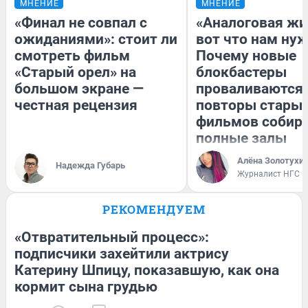
МНЕНИЕ
МНЕНИЕ
«Финал не совпал с
«Аналоговая жи
ожиданиями»: стоит ли
вот что нам нуж
смотреть фильм
Почему новые
«Старый орел» на
блокбастеры
большом экране —
проваливаются,
честная рецензия
повторы стары
фильмов собир
полные залы
Алёна Золотухи
Надежда Губарь
Журналист НГС
РЕКОМЕНДУЕМ
«Отвратительный процесс»:
подписчики захейтили актрису
Катерину Шпицу, показавшую, как она
кормит сына грудью