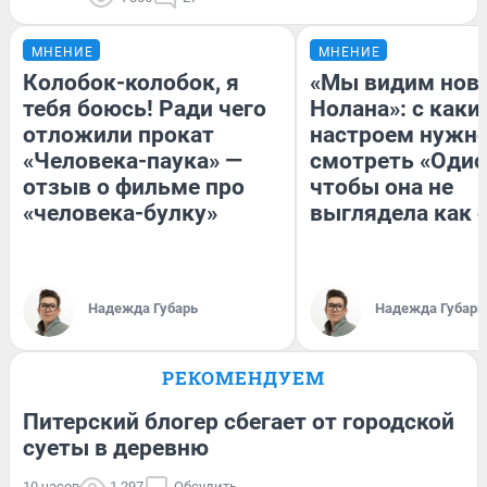
МНЕНИЕ
МНЕНИЕ
Колобок-колобок, я
«Мы видим нов
тебя боюсь! Ради чего
Нолана»: с каки
отложили прокат
настроем нужн
«Человека-паука» —
смотреть «Одис
отзыв о фильме про
чтобы она не
«человека-булку»
выглядела как 
Надежда Губарь
Надежда Губарь
РЕКОМЕНДУЕМ
Питерский блогер сбегает от городской
суеты в деревню
10 часов
1 297
Обсудить