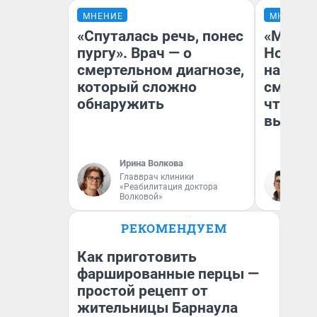
МНЕНИЕ
МНЕНИЕ
«Спуталась речь, понес
«Мы ви
пургу». Врач — о
Нолана
смертельном диагнозе,
настро
который сложно
смотре
обнаружить
чтобы 
выгляд
Ирина Волкова
Главврач клиники
На
«Реабилитация доктора
Волковой»
РЕКОМЕНДУЕМ
Как приготовить
фаршированные перцы —
простой рецепт от
жительницы Барнаула