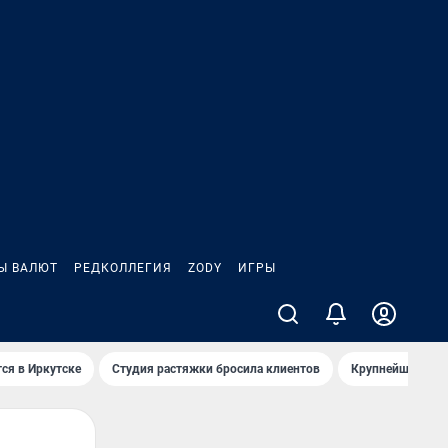
Ы ВАЛЮТ
РЕДКОЛЛЕГИЯ
ZODY
ИГРЫ
ся в Иркутске
Студия растяжки бросила клиентов
Крупнейшие про