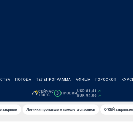
СТВА
ПОГОДА
ТЕЛЕПРОГРАММА
АФИША
ГОРОСКОП
КУРС
USD 81,41
СЕЙЧАС
3
ПРОБКИ
+30°C
EUR 94,06
е закрыли
Летчики пропавшего самолета спаслись
О`КЕЙ закрывает