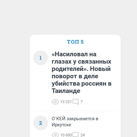
ТОП 5
«Насиловал на
1
глазах у связанных
родителей». Новый
поворот в деле
убийства россиян в
Таиланде
13 221
7
О`КЕЙ закрывается в
2
Иркутске
10 600
24