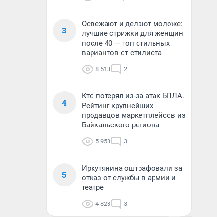
Освежают и делают моложе:
3
лучшие стрижки для женщин
после 40 — топ стильных
вариантов от стилиста
8 513
2
Кто потерял из-за атак БПЛА.
4
Рейтинг крупнейших
продавцов маркетплейсов из
Байкальского региона
5 958
3
Иркутянина оштрафовали за
5
отказ от службы в армии и
театре
4 823
3