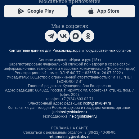
Мобильное приложение
Google Play
App Store
Мы в соцсетях
Контактные данные для Роскомнадзора и государственных органов
Сетевое издание «Ирсити.ру» (18+)
Зарегистрировано Федеральной службой по надзору в сфере связи,
информационных технологий и массовых коммуникаций (Роскомнадзор)
Регистрационный номер ЭЛ № ФС 77 – 83655 от 26.07.2022 г.
Учредитель: Общество с ограниченной ответственностью "ИНТЕРНЕТ
ТЕХНОЛОГИИ"
Главный редактор: Кузнецова Зоя Валерьевна
Адрес редакции: 664022, Россия, г. Иркутск, ул. Советская, стр. 42, пом. 7
(офис 206),
телефон +7 (924) 603 02 71
Электронный адрес редакции:
ircity@shkulev.ru
Контактные данные для Роскомнадзора и государственных органов:
juristnsk@shkulev.ru
Техподдержка:
help@shkulev.ru
РЕКЛАМА НА САЙТЕ
Связаться с рекламным отделом: 8 (30-22) 40-08-90,
reklamaircity@shkulev.ru