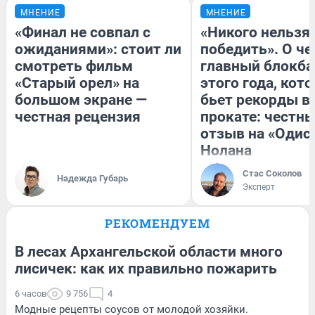
МНЕНИЕ
МНЕНИЕ
«Финал не совпал с
«Никого нельзя
ожиданиями»: стоит ли
победить». О ч
смотреть фильм
главный блокба
«Старый орел» на
этого года, кот
большом экране —
бьет рекорды в
честная рецензия
прокате: честн
отзыв на «Одис
Нолана
Стас Соколов
Надежда Губарь
Эксперт
РЕКОМЕНДУЕМ
В лесах Архангельской области много
лисичек: как их правильно пожарить
6 часов
9 756
4
Модные рецепты соусов от молодой хозяйки.