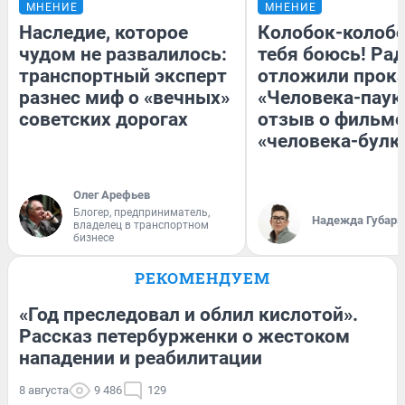
МНЕНИЕ
МНЕНИЕ
Наследие, которое
Колобок-колобо
чудом не развалилось:
тебя боюсь! Рад
транспортный эксперт
отложили прок
разнес миф о «вечных»
«Человека-паук
советских дорогах
отзыв о фильме
«человека-булк
Олег Арефьев
Блогер, предприниматель,
Надежда Губарь
владелец в транспортном
бизнесе
РЕКОМЕНДУЕМ
«Год преследовал и облил кислотой».
Рассказ петербурженки о жестоком
нападении и реабилитации
8 августа
9 486
129