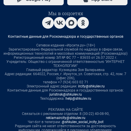
Мы в соцсетях
Контактные данные для Роскомнадзора и государственных органов
Сетевое издание «Ирсити.ру» (18+)
Зарегистрировано Федеральной службой по надзору в сфере связи,
информационных технологий и массовых коммуникаций (Роскомнадзор)
Регистрационный номер ЭЛ № ФС 77 – 83655 от 26.07.2022 г.
Учредитель: Общество с ограниченной ответственностью "ИНТЕРНЕТ
ТЕХНОЛОГИИ"
Главный редактор: Кузнецова Зоя Валерьевна
Адрес редакции: 664022, Россия, г. Иркутск, ул. Советская, стр. 42, пом. 7
(офис 206),
телефон +7 (924) 603 02 71
Электронный адрес редакции:
ircity@shkulev.ru
Контактные данные для Роскомнадзора и государственных органов:
juristnsk@shkulev.ru
Техподдержка:
help@shkulev.ru
РЕКЛАМА НА САЙТЕ
Связаться с рекламным отделом: 8 (30-22) 40-08-90,
reklamaircity@shkulev.ru
Чат-бот в телеграм:
@shkulev_social_ircity_bot
Редакция сайта не несет ответственности за достоверность
информации, содержащейся в рекламных объявлениях.