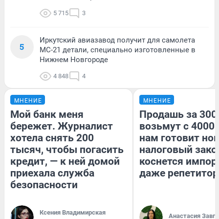
5 715
3
Иркутский авиазавод получит для самолета
5
МС-21 детали, специально изготовленные в
Нижнем Новгороде
4 848
4
МНЕНИЕ
МНЕНИЕ
Мой банк меня
Продашь за 3000
бережет. Журналист
возьмут с 4000.
хотела снять 200
нам готовит но
тысяч, чтобы погасить
налоговый зако
кредит, — к ней домой
коснется импор
приехала служба
даже репетитор
безопасности
Ксения Владимирская
Анастасия Завг