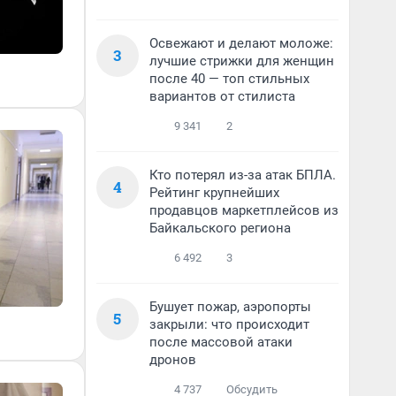
Освежают и делают моложе:
3
лучшие стрижки для женщин
после 40 — топ стильных
вариантов от стилиста
9 341
2
Кто потерял из-за атак БПЛА.
4
Рейтинг крупнейших
продавцов маркетплейсов из
Байкальского региона
6 492
3
Бушует пожар, аэропорты
5
закрыли: что происходит
после массовой атаки
дронов
4 737
Обсудить