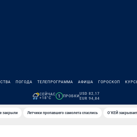
СТВА
ПОГОДА
ТЕЛЕПРОГРАММА
АФИША
ГОРОСКОП
КУРС
USD 82,17
СЕЙЧАС
1
ПРОБКИ
+18°C
EUR 94,84
е закрыли
Летчики пропавшего самолета спаслись
О`КЕЙ закрывает