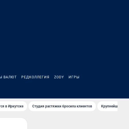
Ы ВАЛЮТ
РЕДКОЛЛЕГИЯ
ZODY
ИГРЫ
ся в Иркутске
Студия растяжки бросила клиентов
Крупнейшие про