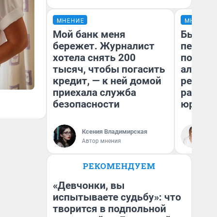
МНЕНИЕ
МНЕНИЕ
Мой банк меня
Был дол
бережет. Журналист
пенсия
хотела снять 200
повисш
тысяч, чтобы погасить
алимен
кредит, — к ней домой
реальн
приехала служба
разбор
безопасности
юриста
Ксения Владимирская
Ма
Автор мнения
РЕКОМЕНДУЕМ
«Девчонки, вы
испытываете судьбу»: что
творится в подпольной