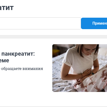
атит
Примен
с панкреатит:
еме
не обращаете внимания