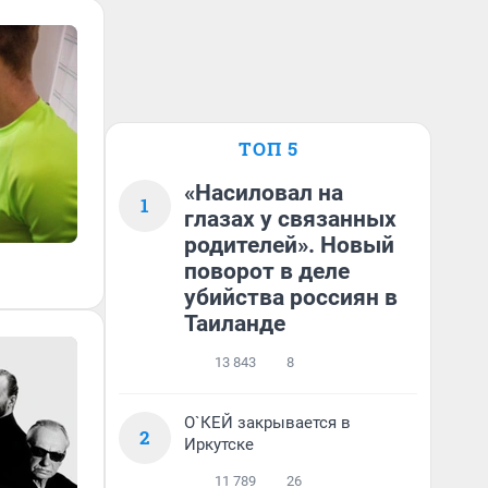
ТОП 5
«Насиловал на
1
глазах у связанных
родителей». Новый
поворот в деле
убийства россиян в
Таиланде
13 843
8
О`КЕЙ закрывается в
2
Иркутске
11 789
26