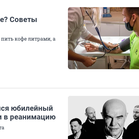
ие? Советы
 пить кофе литрами, а
лся юбилейный
и в реанимацию
та