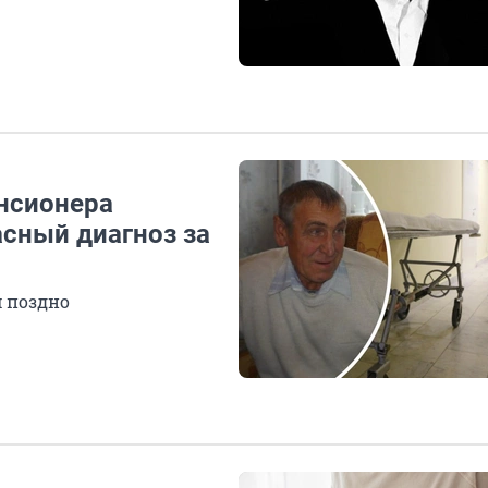
енсионера
асный диагноз за
 поздно