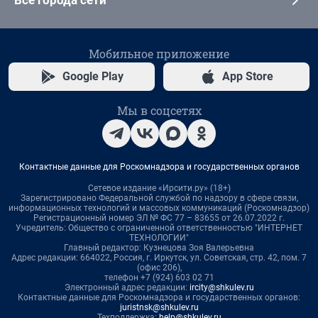
Мобильное приложение
Google Play
App Store
Мы в соцсетях
Контактные данные для Роскомнадзора и государственных органов
Сетевое издание «Ирсити.ру» (18+)
Зарегистрировано Федеральной службой по надзору в сфере связи,
информационных технологий и массовых коммуникаций (Роскомнадзор)
Регистрационный номер ЭЛ № ФС 77 – 83655 от 26.07.2022 г.
Учредитель: Общество с ограниченной ответственностью "ИНТЕРНЕТ
ТЕХНОЛОГИИ"
Главный редактор: Кузнецова Зоя Валерьевна
Адрес редакции: 664022, Россия, г. Иркутск, ул. Советская, стр. 42, пом. 7
(офис 206),
телефон +7 (924) 603 02 71
Электронный адрес редакции:
ircity@shkulev.ru
Контактные данные для Роскомнадзора и государственных органов:
juristnsk@shkulev.ru
Техподдержка:
help@shkulev.ru