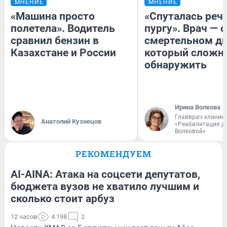
МНЕНИЕ
МНЕНИЕ
«Машина просто
«Спуталась речь
полетела». Водитель
пургу». Врач — о
сравнил бензин в
смертельном ди
Казахстане и России
который сложн
обнаружить
Ирина Волкова
Главврач клиник
Анатолий Кузнецов
«Реабилитация д
Волковой»
РЕКОМЕНДУЕМ
AI-AINA: Атака на соцсети депутатов,
бюджета вузов не хватило лучшим и
сколько стоит арбуз
12 часов
4 198
2