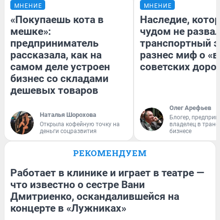
МНЕНИЕ
МНЕНИЕ
«Покупаешь кота в
Наследие, кото
мешке»:
чудом не разва
предприниматель
транспортный э
рассказала, как на
разнес миф о «
самом деле устроен
советских доро
бизнес со складами
дешевых товаров
Олег Арефьев
Наталья Шорохова
Блогер, предприн
Открыла кофейную точку на
владелец в тран
деньги соцразвития
бизнесе
РЕКОМЕНДУЕМ
Работает в клинике и играет в театре —
что известно о сестре Вани
Дмитриенко, оскандалившейся на
концерте в «Лужниках»