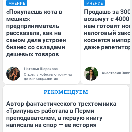
МНЕНИЕ
МНЕНИЕ
«Покупаешь кота в
Продашь за 3000
мешке»:
возьмут с 4000.
предприниматель
нам готовит но
рассказала, как на
налоговый зако
самом деле устроен
коснется импор
бизнес со складами
даже репетитор
дешевых товаров
Наталья Шорохова
Анастасия Завг
Открыла кофейную точку на
деньги соцразвития
РЕКОМЕНДУЕМ
Автор фантастического трехтомника
«Трилунье» работала в Перми
преподавателем, а первую книгу
написала на спор — ее история