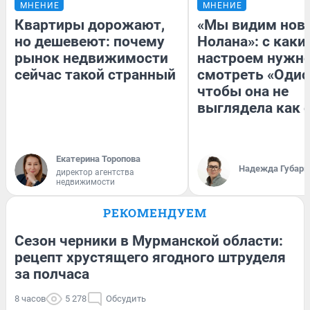
МНЕНИЕ
МНЕНИЕ
Квартиры дорожают,
«Мы видим нов
но дешевеют: почему
Нолана»: с каки
рынок недвижимости
настроем нужн
сейчас такой странный
смотреть «Одис
чтобы она не
выглядела как 
Екатерина Торопова
Надежда Губарь
директор агентства
недвижимости
РЕКОМЕНДУЕМ
Сезон черники в Мурманской области:
рецепт хрустящего ягодного штруделя
за полчаса
8 часов
5 278
Обсудить