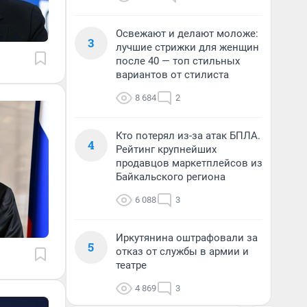
Освежают и делают моложе:
3
лучшие стрижки для женщин
после 40 — топ стильных
вариантов от стилиста
8 684
2
Кто потерял из-за атак БПЛА.
4
Рейтинг крупнейших
продавцов маркетплейсов из
Байкальского региона
6 088
3
Иркутянина оштрафовали за
5
отказ от службы в армии и
театре
4 869
3