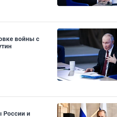
овке войны с
утин
ы России и