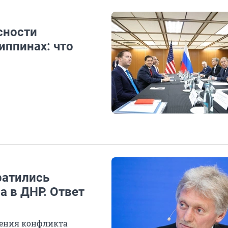
сности
иппинах: что
ратились
а в ДНР. Ответ
щения конфликта