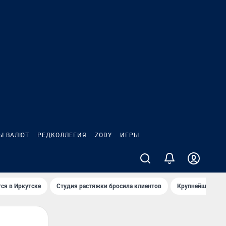
Ы ВАЛЮТ
РЕДКОЛЛЕГИЯ
ZODY
ИГРЫ
ся в Иркутске
Студия растяжки бросила клиентов
Крупнейшие про