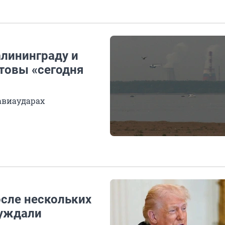
алининграду и
отовы «сегодня
авиаударах
осле нескольких
суждали