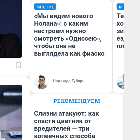
МНЕНИЕ
МНЕНИЕ
«Мы видим нового
Тепло 
Нолана»: с каким
холодн
настроем нужно
зимой.
смотреть «Одиссею»,
ездит н
чтобы она не
плюсы 
выглядела как фиаско
Надежда Губарь
Д
РЕКОМЕНДУЕМ
Слизни атакуют: как
спасти цветник от
вредителей — три
копеечных способа