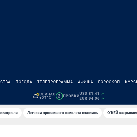
СТВА
ПОГОДА
ТЕЛЕПРОГРАММА
АФИША
ГОРОСКОП
КУРС
USD 81,41
СЕЙЧАС
2
ПРОБКИ
+27°C
EUR 94,06
е закрыли
Летчики пропавшего самолета спаслись
О`КЕЙ закрывает