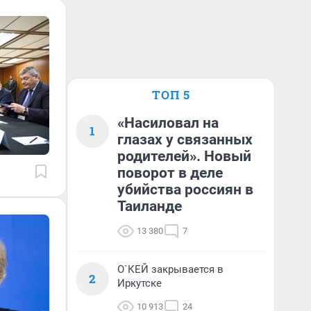
ТОП 5
«Насиловал на
1
глазах у связанных
родителей». Новый
поворот в деле
убийства россиян в
Таиланде
13 380
7
О`КЕЙ закрывается в
2
Иркутске
10 913
24