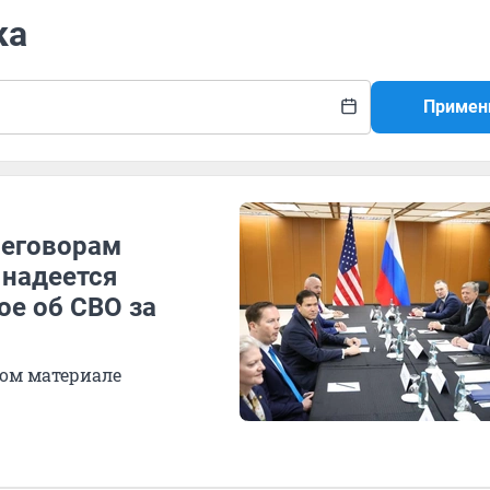
ка
Примен
реговорам
 надеется
ое об СВО за
ом материале