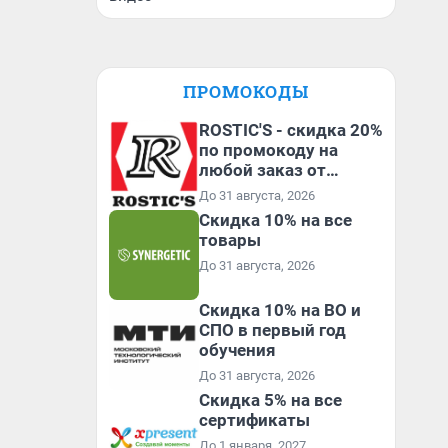
ПРОМОКОДЫ
ROSTIC'S - скидка 20%
по промокоду на
любой заказ от
3199₽!
До 31 августа, 2026
Скидка 10% на все
товары
До 31 августа, 2026
Скидка 10% на ВО и
СПО в первый год
обучения
До 31 августа, 2026
Скидка 5% на все
сертификаты
До 1 января, 2027