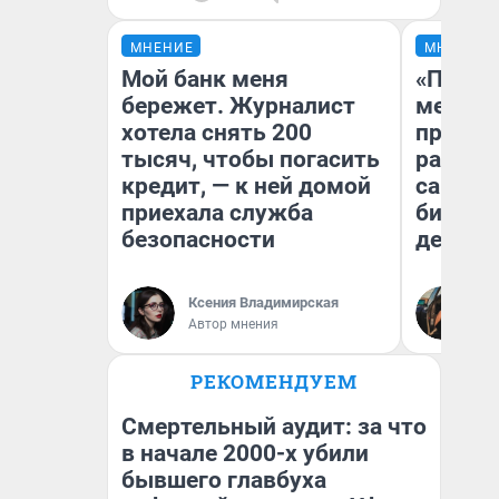
МНЕНИЕ
МНЕНИЕ
Мой банк меня
«Покуп
бережет. Журналист
мешке»
хотела снять 200
предпр
тысяч, чтобы погасить
рассказ
кредит, — к ней домой
самом 
приехала служба
бизнес
безопасности
дешевы
На
Ксения Владимирская
От
Автор мнения
де
РЕКОМЕНДУЕМ
Смертельный аудит: за что
в начале 2000-х убили
бывшего главбуха