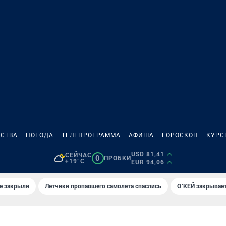
СТВА
ПОГОДА
ТЕЛЕПРОГРАММА
АФИША
ГОРОСКОП
КУРС
USD 81,41
СЕЙЧАС
0
ПРОБКИ
+19°C
EUR 94,06
е закрыли
Летчики пропавшего самолета спаслись
О`КЕЙ закрывает