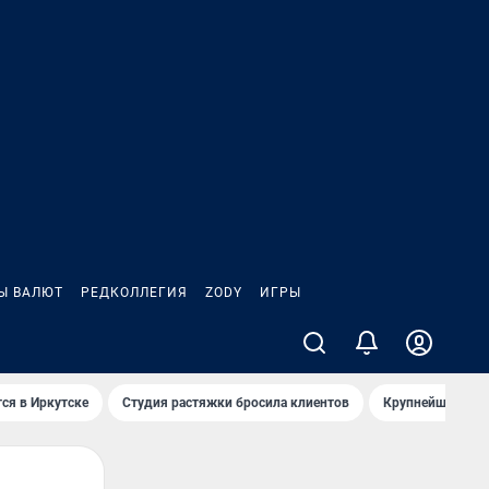
Ы ВАЛЮТ
РЕДКОЛЛЕГИЯ
ZODY
ИГРЫ
ся в Иркутске
Студия растяжки бросила клиентов
Крупнейшие про