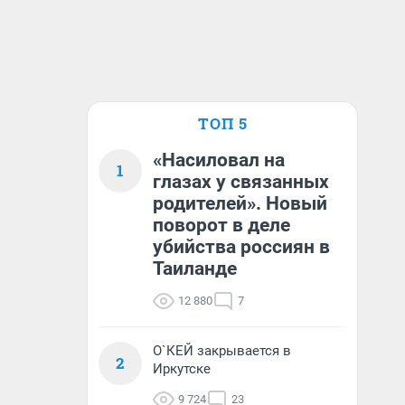
ТОП 5
«Насиловал на
1
глазах у связанных
родителей». Новый
поворот в деле
убийства россиян в
Таиланде
12 880
7
О`КЕЙ закрывается в
2
Иркутске
9 724
23