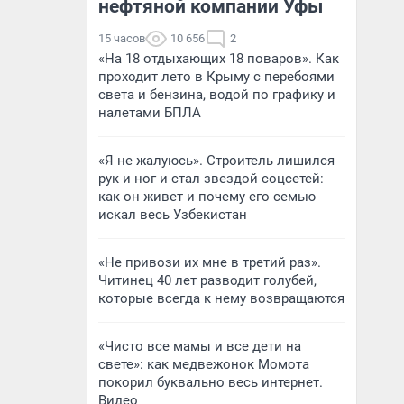
нефтяной компании Уфы
15 часов
10 656
2
«На 18 отдыхающих 18 поваров». Как
проходит лето в Крыму с перебоями
света и бензина, водой по графику и
налетами БПЛА
«Я не жалуюсь». Строитель лишился
рук и ног и стал звездой соцсетей:
как он живет и почему его семью
искал весь Узбекистан
«Не привози их мне в третий раз».
Читинец 40 лет разводит голубей,
которые всегда к нему возвращаются
«Чисто все мамы и все дети на
свете»: как медвежонок Момота
покорил буквально весь интернет.
Видео