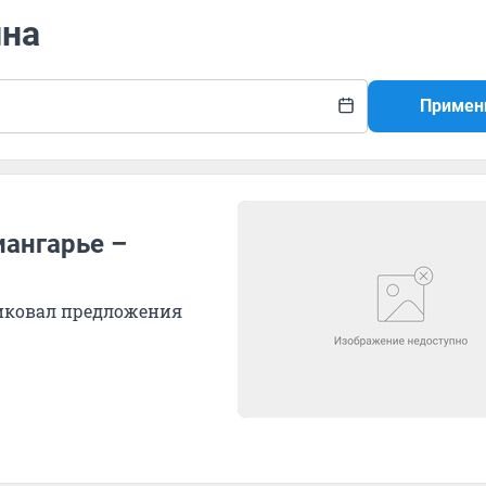
ина
Примен
иангарье –
тиковал предложения