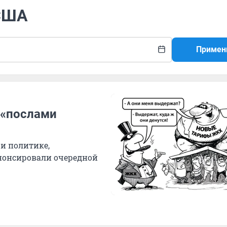
 США
Примен
 «послами
 и политике,
нонсировали очередной