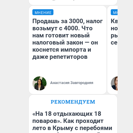
МНЕНИЕ
МНЕНИЕ
Продашь за 3000, налог
Кварти
возьмут с 4000. Что
но деш
нам готовит новый
рынок 
налоговый закон — он
сейчас
коснется импорта и
даже репетиторов
Ек
Анастасия Завгородняя
ди
не
РЕКОМЕНДУЕМ
«На 18 отдыхающих 18
поваров». Как проходит
лето в Крыму с перебоями