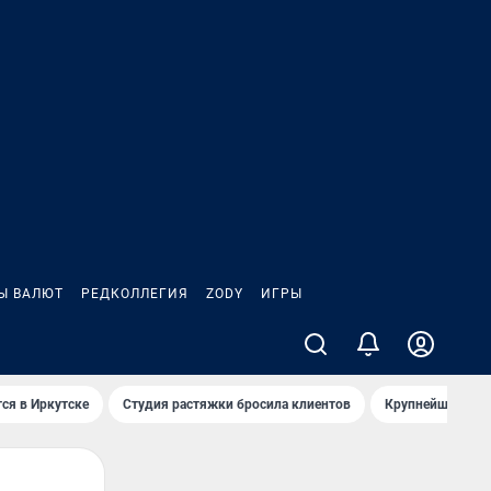
Ы ВАЛЮТ
РЕДКОЛЛЕГИЯ
ZODY
ИГРЫ
ся в Иркутске
Студия растяжки бросила клиентов
Крупнейшие про