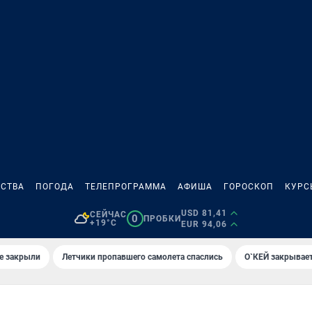
СТВА
ПОГОДА
ТЕЛЕПРОГРАММА
АФИША
ГОРОСКОП
КУРС
USD 81,41
СЕЙЧАС
0
ПРОБКИ
+19°C
EUR 94,06
е закрыли
Летчики пропавшего самолета спаслись
О`КЕЙ закрывает