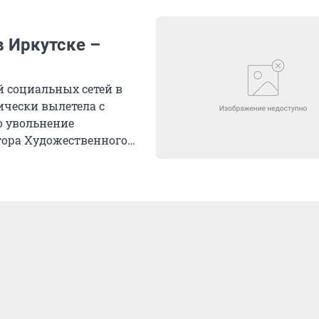
в Иркутске –
й социальных сетей в
ически вылетела с
о увольнение
тора Художественного