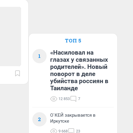
ТОП 5
«Насиловал на
1
глазах у связанных
родителей». Новый
поворот в деле
убийства россиян в
Таиланде
12 853
7
О`КЕЙ закрывается в
2
Иркутске
9 668
23