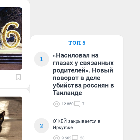
ТОП 5
«Насиловал на
1
глазах у связанных
родителей». Новый
поворот в деле
убийства россиян в
Таиланде
12 850
7
О`КЕЙ закрывается в
2
Иркутске
9 662
23