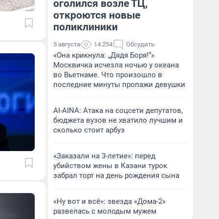
оголился возле ТЦ,
откроются новые
поликлиники
5 августа
14 254
Обсудить
«Она крикнула: „Дядя Боря!“»
Москвичка исчезла ночью у океана
во Вьетнаме. Что произошло в
последние минуты пропажи девушки
AI-AINA: Атака на соцсети депутатов,
бюджета вузов не хватило лучшим и
сколько стоит арбуз
«Заказали на 3-летие»: перед
убийством жены в Казани турок
забрал торт на день рождения сына
«Ну вот и всё»: звезда «Дома-2»
развелась с молодым мужем