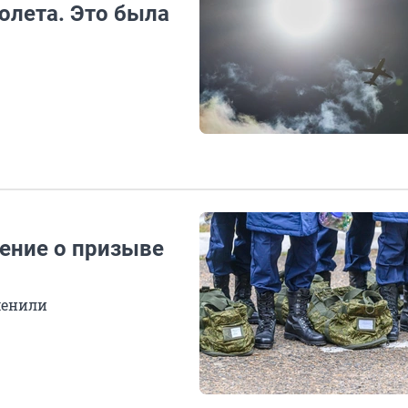
олета. Это была
шение о призыве
менили