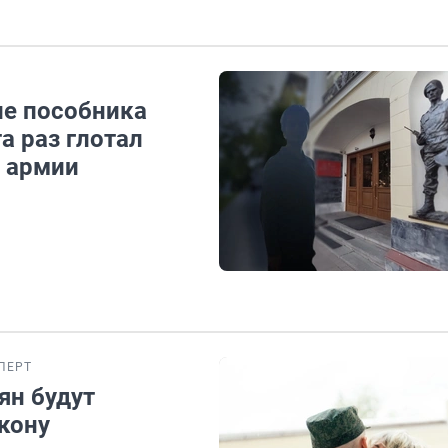
ие пособника
а раз глотал
т армии
ПЕРТ
ян будут
кону