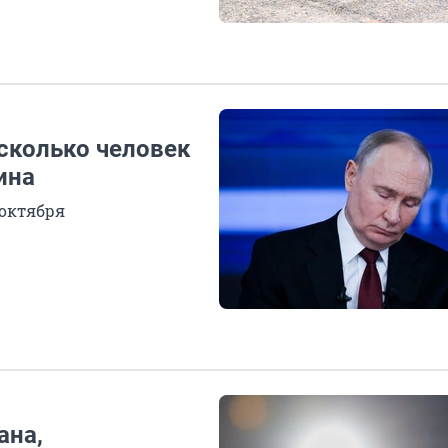
сколько человек
ина
 октября
ана,