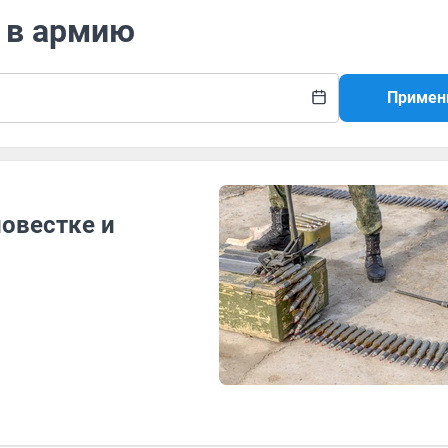
в в армию
Примен
повестке и