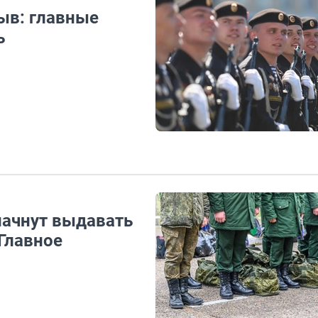
ыв: главные
ь
начнут выдавать
Главное