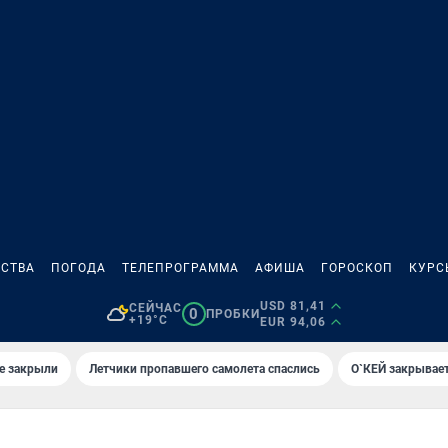
СТВА
ПОГОДА
ТЕЛЕПРОГРАММА
АФИША
ГОРОСКОП
КУРС
USD 81,41
СЕЙЧАС
0
ПРОБКИ
+19°C
EUR 94,06
е закрыли
Летчики пропавшего самолета спаслись
О`КЕЙ закрывает