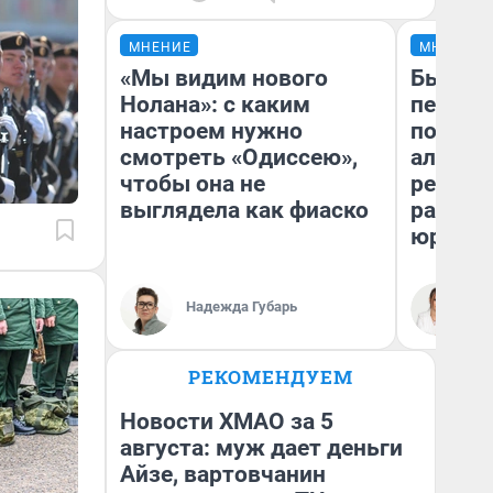
МНЕНИЕ
МНЕНИЕ
«Мы видим нового
Был дол
Нолана»: с каким
пенсия
настроем нужно
повисш
смотреть «Одиссею»,
алимен
чтобы она не
реальн
выглядела как фиаско
разбор
юриста
Надежда Губарь
Ма
РЕКОМЕНДУЕМ
Новости ХМАО за 5
августа: муж дает деньги
Айзе, вартовчанин