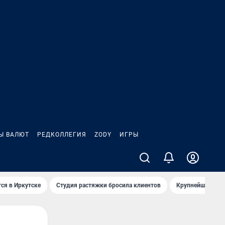
Ы ВАЛЮТ
РЕДКОЛЛЕГИЯ
ZODY
ИГРЫ
ся в Иркутске
Студия растяжки бросила клиентов
Крупнейшие про