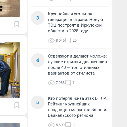
Крупнейшая угольная
3
генерация в стране. Новую
ТЭЦ построят в Иркутской
области в 2028 году
8 045
25
Освежают и делают моложе:
4
лучшие стрижки для женщин
после 40 — топ стильных
вариантов от стилиста
7 988
1
Кто потерял из-за атак БПЛА.
5
Рейтинг крупнейших
продавцов маркетплейсов из
Байкальского региона
5 609
3