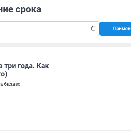
ние срока
Примен
 три года. Как
то)
а бизнес