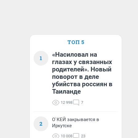
ТОП 5
«Насиловал на
1
глазах у связанных
родителей». Новый
поворот в деле
убийства россиян в
Таиланде
12 998
7
О`КЕЙ закрывается в
2
Иркутске
10 008
23