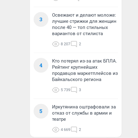
Освежают и делают моложе:
3
лучшие стрижки для женщин
после 40 — топ стильных
вариантов от стилиста
8 207
2
Кто потерял из-за атак БПЛА.
4
Рейтинг крупнейших
продавцов маркетплейсов из
Байкальского региона
5 739
3
Иркутянина оштрафовали за
5
отказ от службы в армии и
театре
4 669
2