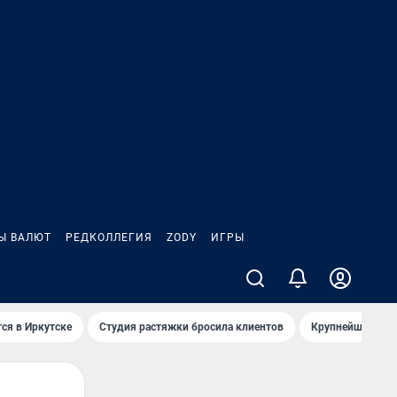
Ы ВАЛЮТ
РЕДКОЛЛЕГИЯ
ZODY
ИГРЫ
ся в Иркутске
Студия растяжки бросила клиентов
Крупнейшие про