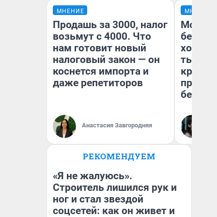
МНЕНИЕ
МНЕНИЕ
Продашь за 3000, налог
Мой ба
возьмут с 4000. Что
береже
нам готовит новый
хотела 
налоговый закон — он
тысяч,
коснется импорта и
кредит,
даже репетиторов
приеха
безопа
Кс
Анастасия Завгородняя
Ав
РЕКОМЕНДУЕМ
«Я не жалуюсь».
Строитель лишился рук и
ног и стал звездой
соцсетей: как он живет и