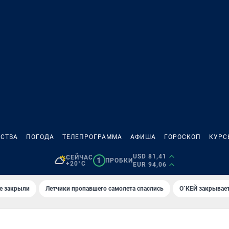
СТВА
ПОГОДА
ТЕЛЕПРОГРАММА
АФИША
ГОРОСКОП
КУРС
USD 81,41
СЕЙЧАС
1
ПРОБКИ
+20°C
EUR 94,06
е закрыли
Летчики пропавшего самолета спаслись
О`КЕЙ закрывает