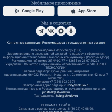
Мобильное приложение
Google Play
App Store
Мы в соцсетях
Контактные данные для Роскомнадзора и государственных органов
Сетевое издание «Ирсити.ру» (18+)
Зарегистрировано Федеральной службой по надзору в сфере связи,
информационных технологий и массовых коммуникаций (Роскомнадзор)
Регистрационный номер ЭЛ № ФС 77 – 83655 от 26.07.2022 г.
Учредитель: Общество с ограниченной ответственностью "ИНТЕРНЕТ
ТЕХНОЛОГИИ"
Главный редактор: Кузнецова Зоя Валерьевна
Адрес редакции: 664022, Россия, г. Иркутск, ул. Советская, стр. 42, пом. 7
(офис 206),
телефон +7 (924) 603 02 71
Электронный адрес редакции:
ircity@shkulev.ru
Контактные данные для Роскомнадзора и государственных органов:
juristnsk@shkulev.ru
Техподдержка:
help@shkulev.ru
РЕКЛАМА НА САЙТЕ
Связаться с рекламным отделом: 8 (30-22) 40-08-90,