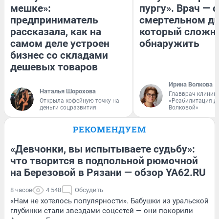
мешке»:
пургу». Врач — о
предприниматель
смертельном ди
рассказала, как на
который сложн
самом деле устроен
обнаружить
бизнес со складами
дешевых товаров
Ирина Волкова
Наталья Шорохова
Главврач клиник
Открыла кофейную точку на
«Реабилитация д
деньги соцразвития
Волковой»
РЕКОМЕНДУЕМ
«Девчонки, вы испытываете судьбу»:
что творится в подпольной рюмочной
на Березовой в Рязани — обзор YA62.RU
8 часов
4 548
Обсудить
«Нам не хотелось популярности». Бабушки из уральской
глубинки стали звездами соцсетей — они покорили