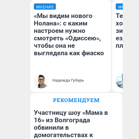
МНЕНИЕ
МНЕНИЕ
«Мы видим нового
Тепло 
Нолана»: с каким
холодн
настроем нужно
зимой.
смотреть «Одиссею»,
ездит н
чтобы она не
плюсы 
выглядела как фиаско
Надежда Губарь
Д
РЕКОМЕНДУЕМ
Участницу шоу «Мама в
16» из Волгограда
обвинили в
домогательствах к