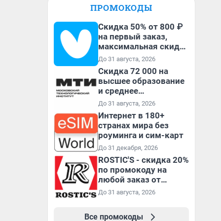
ПРОМОКОДЫ
Скидка 50% от 800 ₽
на первый заказ,
максимальная скидка
600 ₽
До 31 августа, 2026
Скидка 72 000 на
высшее образование
и среднее
специальное
До 31 августа, 2026
образование в
Интернет в 180+
первый год обучения
странах мира без
роуминга и сим-карт
До 31 декабря, 2026
ROSTIC'S - скидка 20%
по промокоду на
любой заказ от
3199₽!
До 31 августа, 2026
Все промокоды