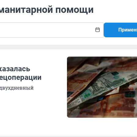
гуманитарной помощи
Примен
казалась
пецоперации
 двухдневный