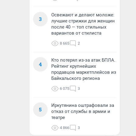
Освежают и делают моложе:
3
лучшие стрижки для женщин
после 40 — топ стильных
вариантов от стилиста
8 665
2
Кто потерял из-за атак БПЛА.
4
Рейтинг крупнейших
продавцов маркетплейсов из
Байкальского региона
6 075
3
Иркутянина оштрафовали за
5
отказ от службы в армии и
театре
4 866
3