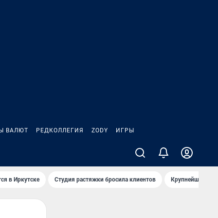
Ы ВАЛЮТ
РЕДКОЛЛЕГИЯ
ZODY
ИГРЫ
ся в Иркутске
Студия растяжки бросила клиентов
Крупнейшие про