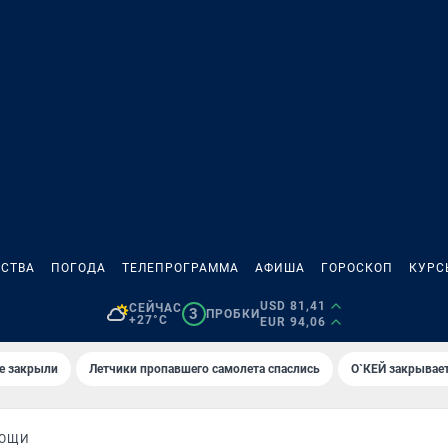
СТВА
ПОГОДА
ТЕЛЕПРОГРАММА
АФИША
ГОРОСКОП
КУРС
USD 81,41
СЕЙЧАС
3
ПРОБКИ
+27°C
EUR 94,06
е закрыли
Летчики пропавшего самолета спаслись
О`КЕЙ закрывает
МОЩИ