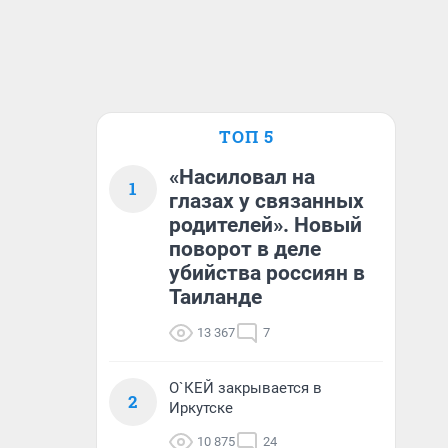
ТОП 5
«Насиловал на
1
глазах у связанных
родителей». Новый
поворот в деле
убийства россиян в
Таиланде
13 367
7
О`КЕЙ закрывается в
2
Иркутске
10 875
24